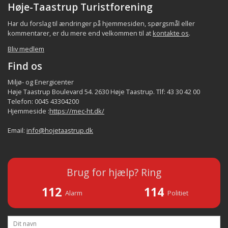
Høje-Taastrup Turistforening
Har du forslag til ændringer på hjemmesiden, spørgsmål eller
kommentarer, er du mere end velkommen til at
kontakte os
.
Bliv medlem
Find os
Miljø- og Energicenter
Høje Taastrup Boulevard 54. 2630 Høje Taastrup. Tlf: 43 30 42 00
Telefon: 0045 43304200
Hjemmeside :
https://mec-ht.dk/
Email:
info@hojetaastrup.dk
Brug for hjælp? Ring
112
114
Alarm
Politiet