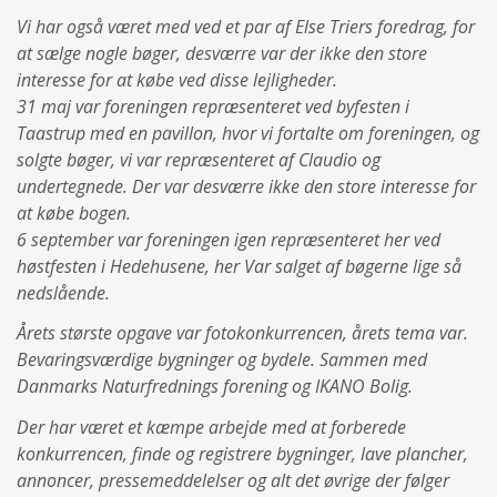
Vi har også været med ved et par af Else Triers foredrag, for
at sælge nogle bøger, desværre var der ikke den store
interesse for at købe ved disse lejligheder.
31
maj var foreningen repræsenteret ved byfesten i
Taastrup med en pavillon, hvor vi fortalte om foreningen, og
solgte bøger, vi var repræsenteret af Claudio og
undertegnede. Der var desværre ikke den store interesse for
at købe bogen.
6
september var foreningen igen repræsenteret her ved
høstfesten i Hedehusene, her Var salget af bøgerne lige så
nedslående.
Årets største opgave var fotokonkurrencen, årets tema var.
Bevaringsværdige bygninger og bydele. Sammen med
Danmarks Naturfrednings forening og IKANO Bolig.
Der har været et kæmpe arbejde med at forberede
konkurrencen, finde og registrere bygninger, lave plancher,
annoncer, pressemeddelelser og alt det øvrige der følger