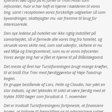
Efteråret bød også på et farvel til Thon Hotel som
infocenter, hvor vi har haft et hjørne i kælderen til vores
ting, samt i receptionen vores forskellige udgivelser så som
byvandringer, skattejagter mv. var fremme til brug for
interesserede.
Den nye ledelse på hotellet var ikke rigtig indstillet på
samarbejdet, så vi fjernede alle vores ting fra hotellet, og
skruede vores skilte ned, som sad udenfor, skiltene er nu
ved Miljø og Energicenteret, som nu er vores infocenter.
Vores øvrige ting har vi fået et hjørne til på Blåkildegaard.
Det meste af året har Turistforeningen brugt mange kræfter,
til at bistå Else Trier med færdiggørelse af Høje-Taastrup
bogen.
En gruppe bestående af Lars, Helle og Claudio, har ydet en
stor indsats, og det lykkedes til sidst at være færdig med at
trykke 3000 bøger som forudsat d. 1. november.
Det er trodsalt Turistforeningens fortjeneste, at finansiere
bogen, at bidrage til fremstilling og at administrere salget.