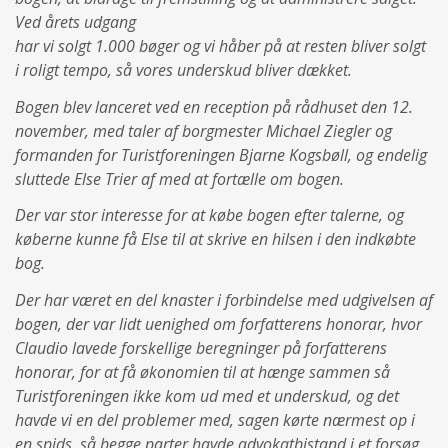
Ved årets udgang
har vi solgt 1.000 bøger og vi håber på at resten bliver solgt
i roligt tempo, så vores underskud bliver dækket.
Bogen blev lanceret ved en reception på rådhuset den 12.
november, med taler af borgmester Michael Ziegler og
formanden for Turistforeningen Bjarne Kogsbøll, og endelig
sluttede Else Trier af med at fortælle om bogen.
Der var stor interesse for at købe bogen efter talerne, og
køberne kunne få Else til at skrive en hilsen i den indkøbte
bog.
Der har været en del knaster i forbindelse med udgivelsen af
bogen, der var lidt uenighed om forfatterens honorar, hvor
Claudio lavede forskellige beregninger på forfatterens
honorar, for at få økonomien til at hænge sammen så
Turistforeningen ikke kom ud med et underskud, og det
havde vi en del problemer med, sagen kørte nærmest op i
en spids, så begge parter havde advokatbistand i et forsøg