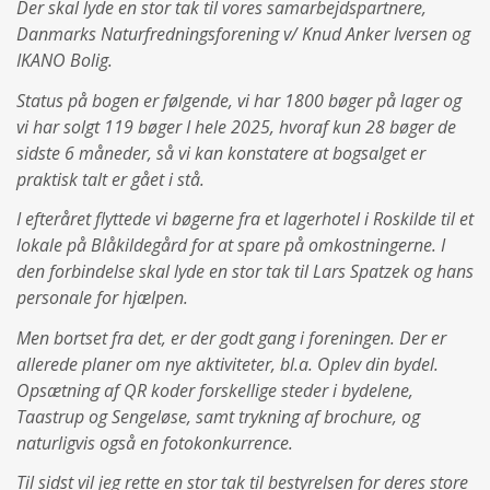
Der skal lyde en stor tak til vores samarbejdspartnere,
Danmarks Naturfredningsforening v/ Knud Anker Iversen og
IKANO Bolig.
Status på bogen er følgende, vi har 1800 bøger på lager og
vi har solgt 119 bøger I hele 2025, hvoraf kun 28 bøger de
sidste 6 måneder, så vi kan konstatere at bogsalget er
praktisk talt er gået i stå.
I efteråret flyttede vi bøgerne fra et lagerhotel i Roskilde til et
lokale på Blåkildegård for at spare på omkostningerne. I
den forbindelse skal lyde en stor tak til Lars Spatzek og hans
personale for hjælpen.
Men bortset fra det, er der godt gang i foreningen. Der er
allerede planer om nye aktiviteter, bl.a. Oplev din bydel.
Opsætning af QR koder forskellige steder i bydelene,
Taastrup og Sengeløse, samt trykning af brochure, og
naturligvis også en fotokonkurrence.
Til sidst vil jeg rette en stor tak til bestyrelsen for deres store