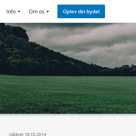
Info
Om os
Oplev din bydel
Udigvet
18.10.2014