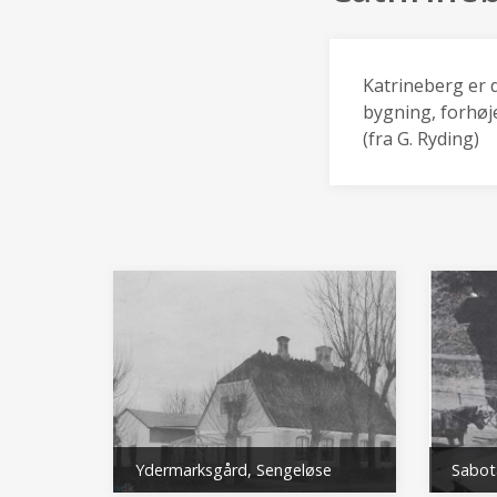
Katrineberg er 
bygning, forhøj
(fra G. Ryding)
Ydermarksgård, Sengeløse
Sabot