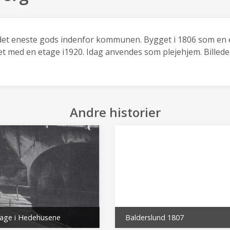
det eneste gods indenfor kommunen. Bygget i 1806 som en
et med en etage i1920. Idag anvendes som plejehjem. Billede
Andre historier
age i Hedehusene
Balderslund 1807