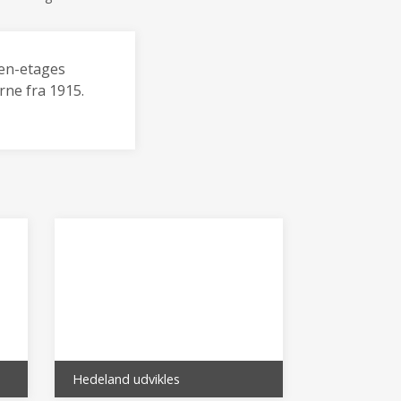
 en-etages
rne fra 1915.
Hedeland udvikles