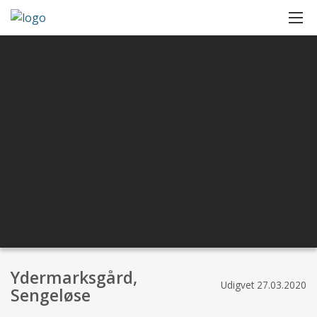
Ydermarksgård,
Udigvet
27.03.2020
Sengeløse