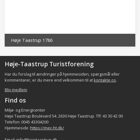
Høje Taastrup 1786
Høje-Taastrup Turistforening
Har du forslag til ændringer på hjemmesiden, spørgsmål eller
kommentarer, er du mere end velkommen til at
kontakte os
.
Bliv medlem
Find os
Miljø- og Energicenter
Høje Taastrup Boulevard 54. 2630 Høje Taastrup. Tlf: 43 30 42 00
Telefon: 0045 43304200
Hjemmeside :
https://mec-ht.dk/
Email:
info@hojetaastrup.dk