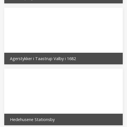
Agerstykker i Taastrup Valby i 1682
Hedehusene Stationsby