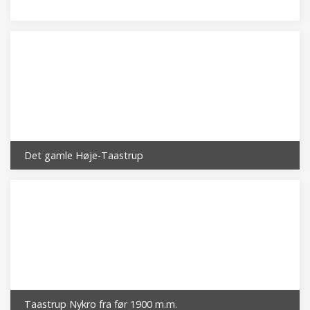
Det gamle Høje-Taastrup
Taastrup Nykro fra før 1900 m.m.