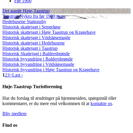
Før 1900
Det gamle Høje-Taastrup
Taastrup Nykro fra før 1900 m.m.
Hedehusene Stationsby
Historisk skattejagt i Sengeløse
Historisk skattejagt i Høje Taastrup og Kragehave
Historisk skattejagt i Vridsløsemagle
Historisk skattejagt i Hedehusene
Historisk skattejagt i Taastrup
Historisk Skattejagt i Baldersbrønde
Historisk byvandring i Baldersbrønde
Historisk byvandring i Vridsløsemagle
Historisk byvandring i Høje Taastrup og Kragehave
1
2
3
>
Last ›
Høje-Taastrup Turistforening
Har du forslag til ændringer på hjemmesiden, spørgsmål eller
kommentarer, er du mere end velkommen til at
kontakte os
.
Bliv medlem
Find os