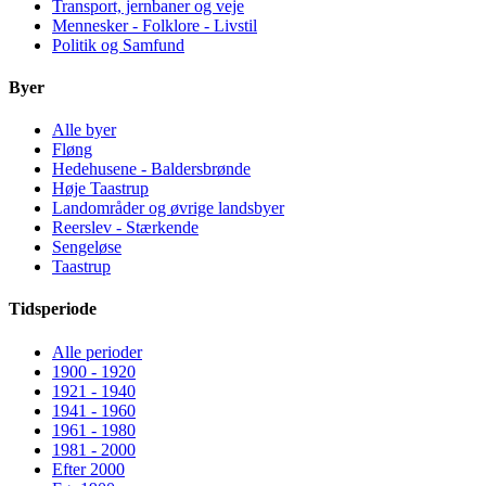
Transport, jernbaner og veje
Mennesker - Folklore - Livstil
Politik og Samfund
Byer
Alle byer
Fløng
Hedehusene - Baldersbrønde
Høje Taastrup
Landområder og øvrige landsbyer
Reerslev - Stærkende
Sengeløse
Taastrup
Tidsperiode
Alle perioder
1900 - 1920
1921 - 1940
1941 - 1960
1961 - 1980
1981 - 2000
Efter 2000