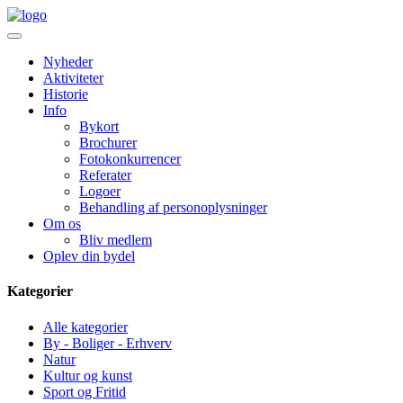
Nyheder
Aktiviteter
Historie
Info
Bykort
Brochurer
Fotokonkurrencer
Referater
Logoer
Behandling af personoplysninger
Om os
Bliv medlem
Oplev din bydel
Kategorier
Alle kategorier
By - Boliger - Erhverv
Natur
Kultur og kunst
Sport og Fritid