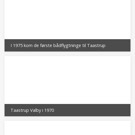
I 1975 kom de første bådflygtninge til Taastrup
Taastrup Valby i 1970