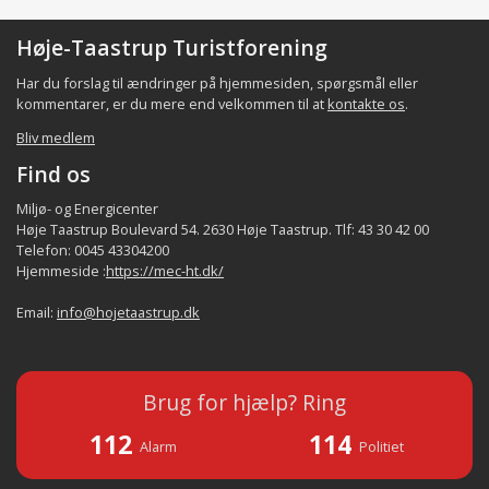
Høje-Taastrup Turistforening
Har du forslag til ændringer på hjemmesiden, spørgsmål eller
kommentarer, er du mere end velkommen til at
kontakte os
.
Bliv medlem
Find os
Miljø- og Energicenter
Høje Taastrup Boulevard 54. 2630 Høje Taastrup. Tlf: 43 30 42 00
Telefon: 0045 43304200
Hjemmeside :
https://mec-ht.dk/
Email:
info@hojetaastrup.dk
Brug for hjælp? Ring
112
114
Alarm
Politiet