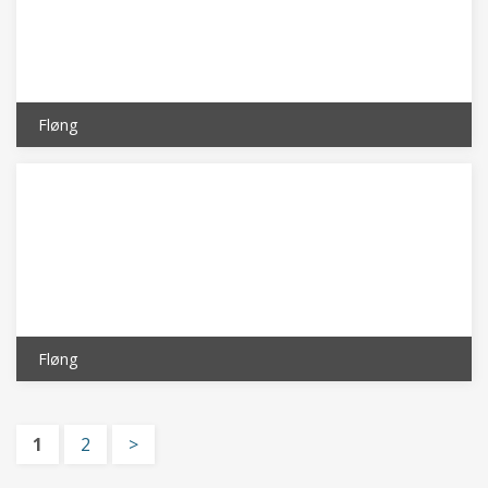
Fløng
Fløng
1
2
>