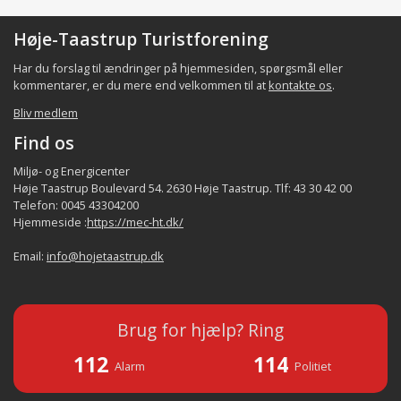
Høje-Taastrup Turistforening
Har du forslag til ændringer på hjemmesiden, spørgsmål eller
kommentarer, er du mere end velkommen til at
kontakte os
.
Bliv medlem
Find os
Miljø- og Energicenter
Høje Taastrup Boulevard 54. 2630 Høje Taastrup. Tlf: 43 30 42 00
Telefon: 0045 43304200
Hjemmeside :
https://mec-ht.dk/
Email:
info@hojetaastrup.dk
Brug for hjælp? Ring
112
114
Alarm
Politiet