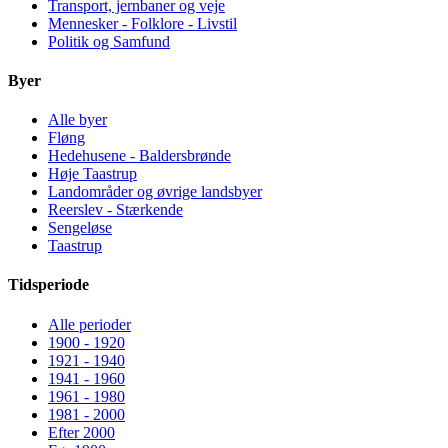
Transport, jernbaner og veje
Mennesker - Folklore - Livstil
Politik og Samfund
Byer
Alle byer
Fløng
Hedehusene - Baldersbrønde
Høje Taastrup
Landområder og øvrige landsbyer
Reerslev - Stærkende
Sengeløse
Taastrup
Tidsperiode
Alle perioder
1900 - 1920
1921 - 1940
1941 - 1960
1961 - 1980
1981 - 2000
Efter 2000