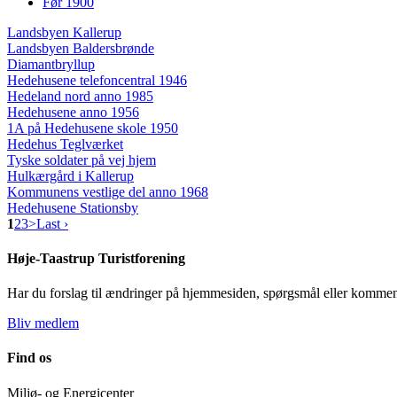
Før 1900
Landsbyen Kallerup
Landsbyen Baldersbrønde
Diamantbryllup
Hedehusene telefoncentral 1946
Hedeland nord anno 1985
Hedehusene anno 1956
1A på Hedehusene skole 1950
Hedehus Teglværket
Tyske soldater på vej hjem
Hulkærgård i Kallerup
Kommunens vestlige del anno 1968
Hedehusene Stationsby
1
2
3
>
Last ›
Høje-Taastrup Turistforening
Har du forslag til ændringer på hjemmesiden, spørgsmål eller kommen
Bliv medlem
Find os
Miljø- og Energicenter