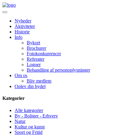
Nyheder
Aktiviteter
Historie
Info
Bykort
Brochurer
Fotokonkurrencer
Referater
Logoer
Behandling af personoplysninger
Om os
Bliv medlem
Oplev din bydel
Kategorier
Alle kategorier
By - Boliger - Erhverv
Natur
Kultur og kunst
Sport og Fritid