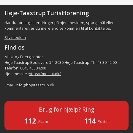
Høje-Taastrup Turistforening
Har du forslag til ændringer på hjemmesiden, spørgsmål eller
kommentarer, er du mere end velkommen til at
kontakte os
.
Bliv medlem
Find os
Miljø- og Energicenter
Høje Taastrup Boulevard 54. 2630 Høje Taastrup. Tlf: 43 30 42 00
Telefon: 0045 43304200
Hjemmeside :
https://mec-ht.dk/
Email:
info@hojetaastrup.dk
Brug for hjælp? Ring
112
114
Alarm
Politiet