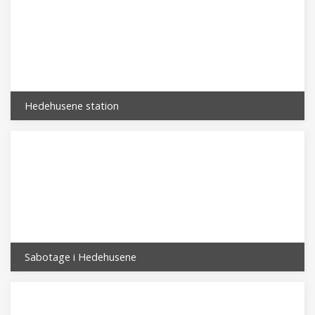
Hedehusene station
Sabotage i Hedehusene