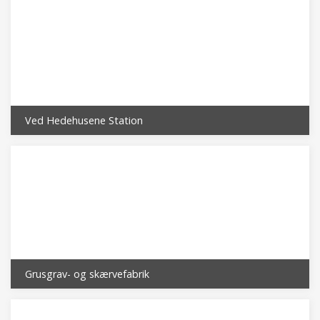
Ved Hedehusene Station
Grusgrav- og skærvefabrik