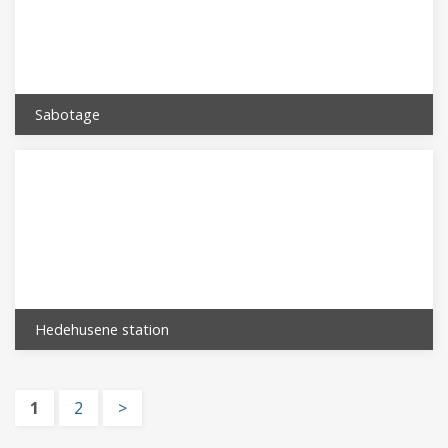
Sabotage
Hedehusene station
1
2
>