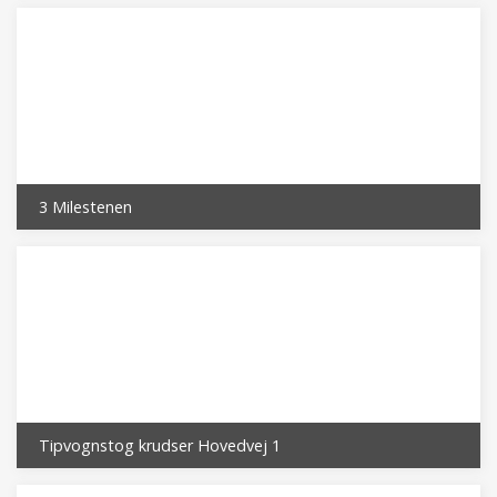
3 Milestenen
Tipvognstog krudser Hovedvej 1