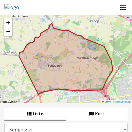
+
−
Leaflet
|
©
OpenStreetMap
Liste
Kort
By