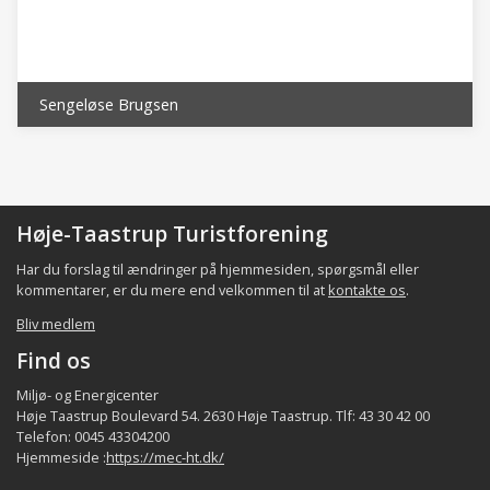
”forten”, og nye boliger i periferiet i begrænset
omfang.
Det lokale samfund i bydelen består bl.a. af
indbyggerne, de beskæftigede,
Sengeløse Brugsen
foreninger/organisationer, aktørerne samt de
faciliteter som p.t. er registreret i bydelen
(fordeling af indbyggerne og beskæftigede er
et kvalificeret estimat), jfr. følgende tabel:
Høje-Taastrup Turistforening
Har du forslag til ændringer på hjemmesiden, spørgsmål eller
Virksomh./
Indbyggere
Forening/organisat.
Aktører
Fa
kommentarer, er du mere end velkommen til at
kontakte os
.
Bydel
beskæftig.
ca.
min.
min.
Bliv medlem
ca.
Find os
30 -
2.500
18
6
Sengeløse
1.000
Miljø- og Energicenter
Høje Taastrup Boulevard 54. 2630 Høje Taastrup. Tlf: 43 30 42 00
~ 2.800 -
Telefon: 0045 43304200
Hele
~ 60.000
~44.000
99
37
Hjemmeside :
https://mec-ht.dk/
kommune
*)