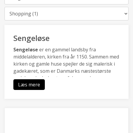
Kategori
Sengeløse
Sengeløse
er en gammel landsby fra
middelalderen, kirken fra år 1150. Sammen med
kirken og gamle huse spejler de sig malerisk i
gadekæret, som er Danmarks næstestørste
gadekær. I yderkanten af den gamle
Læs mere
stjerneudflytning er der udvikler områder til
beboelse og erhverv.
Vridsløsemagle
har været beboet i oldtiden,
derfor er der en gammel høj,
Ole Rømers Høj
(Kongehøjen).
Inde i landsbyen er der ikke er
nogen gårde tilbage. Derimod ligger der flere
smukke huse ved det gamle fællesareal