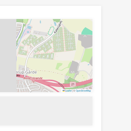
Leaflet
|
©
OpenStreetMap