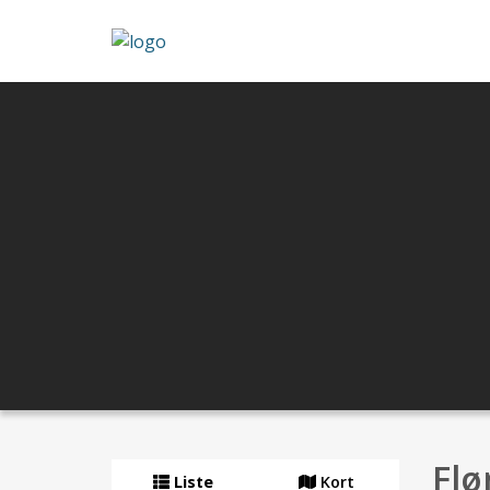
Flø
Liste
Kort