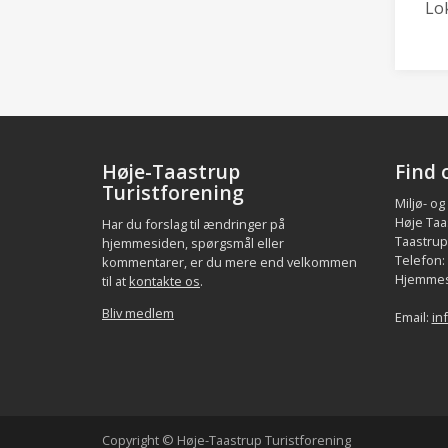
Lo
Høje-Taastrup
Find 
Turistforening
Miljø- og
Høje Taa
Har du forslag til ændringer på
Taastrup.
hjemmesiden, spørgsmål eller
Telefon:
kommentarer, er du mere end velkommen
Hjemmes
til at
kontakte os
.
Bliv medlem
Email:
in
Copyright © Høje-Taastrup Turistforening