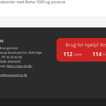
kalcenter med Rema 1000 og pizzeria
os
Brug for hjælp? Ri
 Energicenter
112
114
strup Boulevard 54. 2630 Høje
Alarm
Po
 Tlf: 43 30 42 00
 0045 43304200
ide :
https://mec-ht.dk/
fo@hojetaastrup.dk