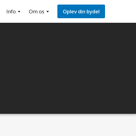
Info
Om os
Oplev din bydel