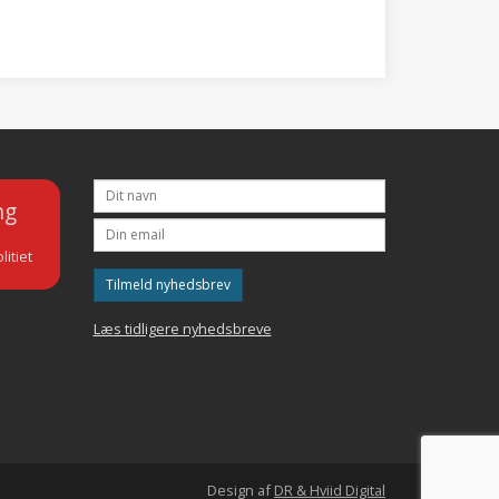
ng
litiet
Tilmeld nyhedsbrev
Læs tidligere nyhedsbreve
Design af
DR & Hviid Digital