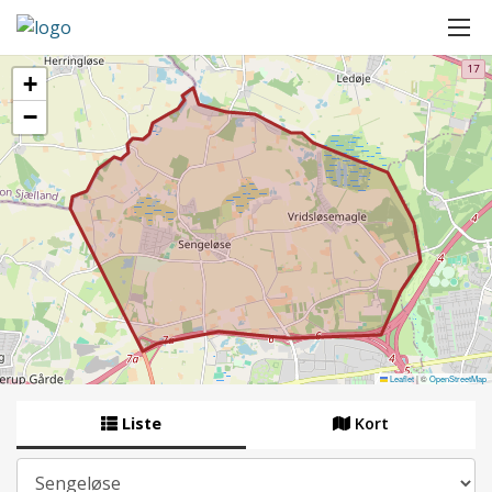
+
−
Leaflet
|
©
OpenStreetMap
Liste
Kort
By