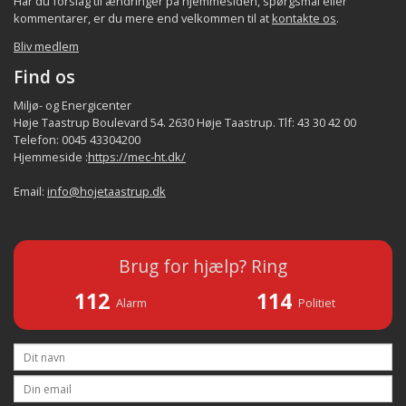
Har du forslag til ændringer på hjemmesiden, spørgsmål eller
kommentarer, er du mere end velkommen til at
kontakte os
.
Bliv medlem
Find os
Miljø- og Energicenter
Høje Taastrup Boulevard 54. 2630 Høje Taastrup. Tlf: 43 30 42 00
Telefon: 0045 43304200
Hjemmeside :
https://mec-ht.dk/
Email:
info@hojetaastrup.dk
Brug for hjælp? Ring
112
114
Alarm
Politiet