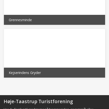
*) heraf indpendlere ca. 32.000 udpendlere ca. 22.000 **)
eksklusiv de kommunale institutioner
Grennesminde
Kejserindens Gryder
Høje-Taastrup Turistforening