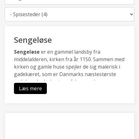
Kategori
Sengeløse
Sengeløse
er en gammel landsby fra
middelalderen, kirken fra år 1150. Sammen med
kirken og gamle huse spejler de sig malerisk i
gadekæret, som er Danmarks næstestørste
gadekær. I yderkanten af den gamle
Læs mere
stjerneudflytning er der udvikler områder til
beboelse og erhverv.
Vridsløsemagle
har været beboet i oldtiden,
derfor er der en gammel høj,
Ole Rømers Høj
(Kongehøjen).
Inde i landsbyen er der ikke er
nogen gårde tilbage. Derimod ligger der flere
smukke huse ved det gamle fællesareal