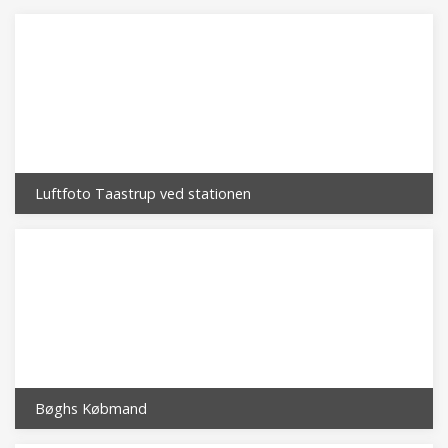
Luftfoto Taastrup ved stationen
Bøghs Købmand