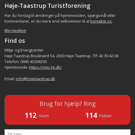
Høje-Taastrup Turistforening
Har du forslag til ændringer på hjemmesiden, spørgsmål eller
kommentarer, er du mere end velkommen til at
kontakte os
.
Bliv medlem
Find os
Miljø- og Energicenter
Høje Taastrup Boulevard 54. 2630 Høje Taastrup. Tlf: 43 30 42 00
Telefon: 0045 43304200
Hjemmeside :
https://mec-ht.dk/
Email:
info@hojetaastrup.dk
Brug for hjælp? Ring
112
114
Alarm
Politiet