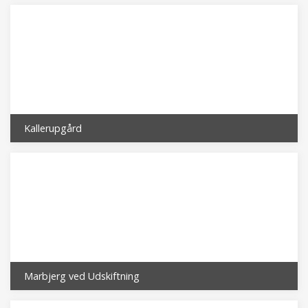
Kallerupgård
Marbjerg ved Udskiftning