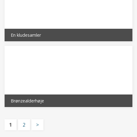
En kludesamler
Brønzealderhøje
1
2
>