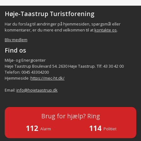
Høje-Taastrup Turistforening
Har du forslag til ændringer på hjemmesiden, spørgsmål eller
kommentarer, er du mere end velkommen til at
kontakte os
.
Bliv medlem
Find os
Miljø- og Energicenter
Høje Taastrup Boulevard 54. 2630 Høje Taastrup. Tlf: 43 30 42 00
Telefon: 0045 43304200
Hjemmeside :
https://mec-ht.dk/
Email:
info@hojetaastrup.dk
Brug for hjælp? Ring
112
114
Alarm
Politiet