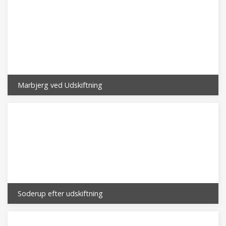
Marbjerg ved Udskiftning
Soderup efter udskiftning