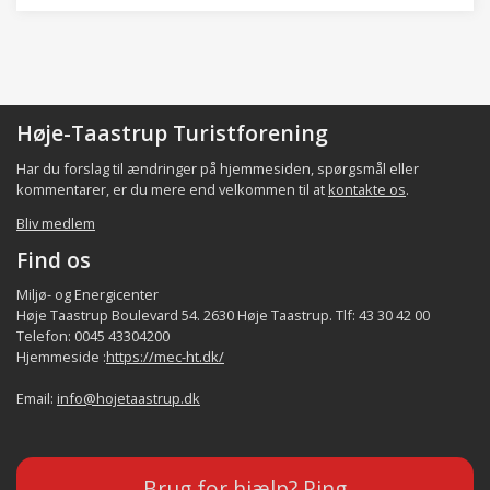
Høje-Taastrup Turistforening
Har du forslag til ændringer på hjemmesiden, spørgsmål eller
kommentarer, er du mere end velkommen til at
kontakte os
.
Bliv medlem
Find os
Miljø- og Energicenter
Høje Taastrup Boulevard 54. 2630 Høje Taastrup. Tlf: 43 30 42 00
Telefon: 0045 43304200
Hjemmeside :
https://mec-ht.dk/
Email:
info@hojetaastrup.dk
Brug for hjælp? Ring