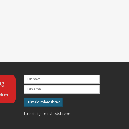
ng
litiet
Tilmeld nyhedsbrev
Læs tidligere nyhedsbreve