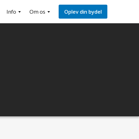
Info
Om os
Oplev din bydel