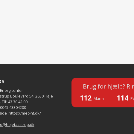
os
Brug for hjælp? Ri
 Energicenter
112
114
strup Boulevard 54. 2630 Høje
Alarm
Po
 Tlf: 43 30 42 00
 0045 43304200
ide :
https://mec-ht.dk/
fo@hojetaastrup.dk