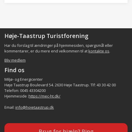
Høje-Taastrup Turistforening
Har du forslag til ændringer på hjemmesiden, spørgsmål eller
kommentarer, er du mere end velkommen til at
kontakte os
.
Bliv medlem
Find os
Miljø- og Energicenter
Høje Taastrup Boulevard 54. 2630 Høje Taastrup. Tlf: 43 30 42 00
Telefon: 0045 43304200
Hjemmeside :
https://mec-ht.dk/
Email:
info@hojetaastrup.dk
Brug for hjælp? Ring