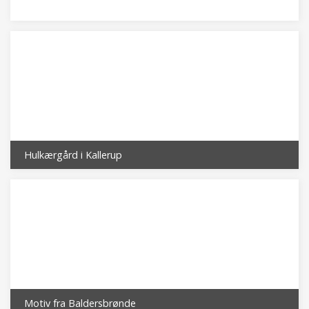
Hulkærgård i Kallerup
Motiv fra Baldersbrønde