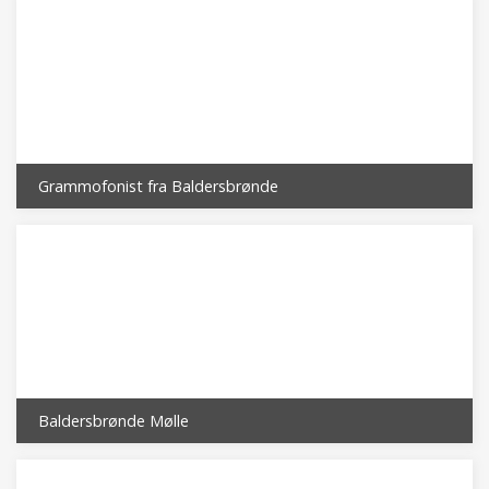
Grammofonist fra Baldersbrønde
Baldersbrønde Mølle