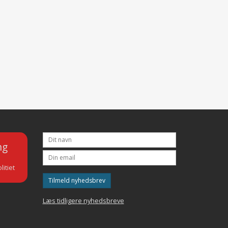
ng
litiet
Tilmeld nyhedsbrev
Læs tidligere nyhedsbreve