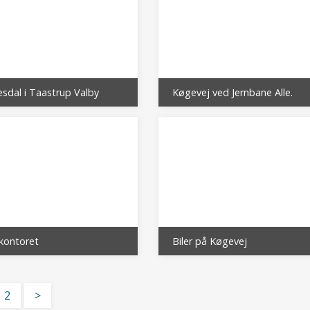
esdal i Taastrup Valby
Køgevej ved Jernbane Alle.
kontoret
Biler på Køgevej
2
>