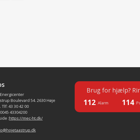
os
Brug for hjælp? Ri
 Energicenter
112
114
strup Boulevard 54. 2630 Høje
Alarm
Po
 Tlf: 43 30 42 00
 0045 43304200
ide :
https://mec-ht.dk/
fo@hojetaastrup.dk