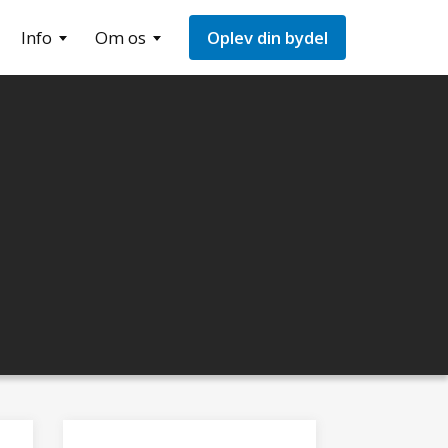
Info
Om os
Oplev din bydel