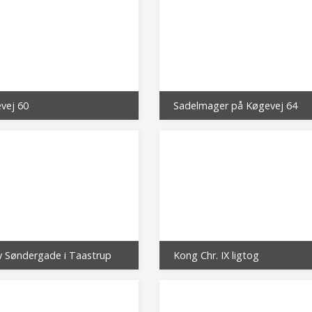
vej 60
Sadelmager på Køgevej 64
y Søndergade i Taastrup
Kong Chr. IX ligtog