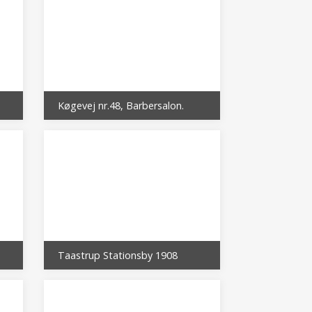
Køgevej nr.48, Barbersalon.
Taastrup Stationsby 1908