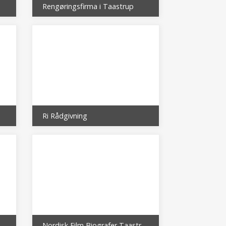
Rengøringsfirma i Taastrup
Ri Rådgivning
Nordisk Film Biografer Taastrup