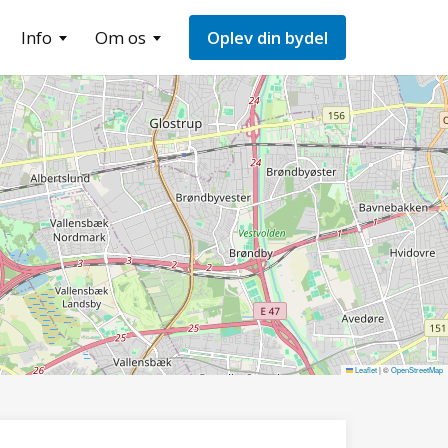
Info
Om os
Oplev din bydel
Leaflet
|
©
OpenStreetMap