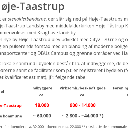
øje-Taastrup
t er
stenalderbønderne
, der slår sig ned på Høje-Taastrups ma
je-Taastrup Landsby med middelalderkirken Høje Tåstrup K
mmenvokset med Kraghave landsby.
 nye by Høje-Taastrup blev udviklet med City2 i 70.rne og om
 en pulserende forstad med en blanding af moderne boliger, 
ansportcenter og DBUs Campus og grønne områder ved H
 lokale samfund i bydelen består bl.a. af indbyggerne, de b
ørerne samt de faciliteter som p.t. er registreret i bydelen
et kvalificeret estimat), jfr. følgende tabel:
Indbyggere
Virksomh./beskæftigede
Forenin
el
ca.
ca.
18.000
900 - 14.000
e-Taastrup
~ 60.000
~ 2.800 - ~44.000 *)
le kommune
eraf indpendlere ca. 32.000 udpendlere ca. 22.000 **) eksklusiv de kommunale i