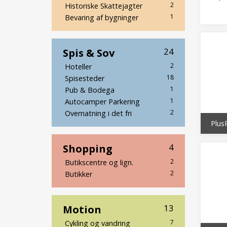
2
Historiske Skattejagter
1
Bevaring af bygninger
Spis & Sov
24
2
Hoteller
18
Spisesteder
1
Pub & Bodega
1
Autocamper Parkering
2
Overnatning i det fri
Plus
Shopping
4
2
Butikscentre og lign.
2
Butikker
Motion
13
7
Cykling og vandring