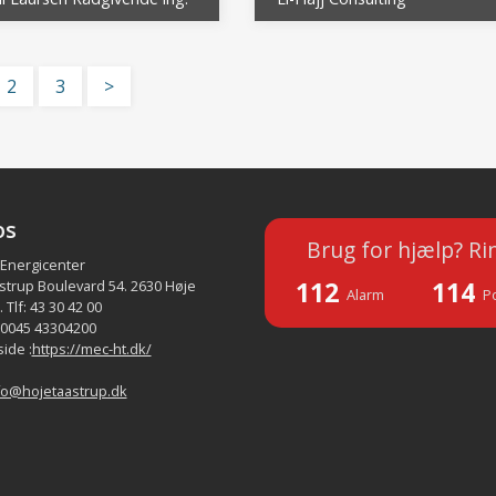
2
3
>
os
Brug for hjælp? Ri
 Energicenter
112
114
strup Boulevard 54. 2630 Høje
Alarm
Po
 Tlf: 43 30 42 00
 0045 43304200
ide :
https://mec-ht.dk/
fo@hojetaastrup.dk