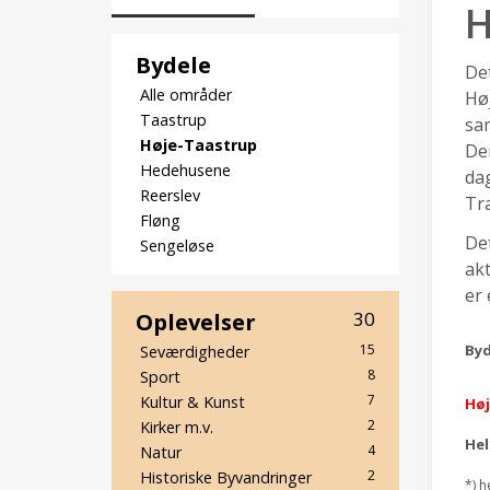
H
Bydele
De
Alle områder
Hø
Taastrup
sa
Høje-Taastrup
Den
Hedehusene
dag
Reerslev
Tr
Fløng
Det
Sengeløse
akt
er 
Oplevelser
30
Byd
15
Seværdigheder
8
Sport
7
Kultur & Kunst
Høj
2
Kirker m.v.
He
4
Natur
2
Historiske Byvandringer
*) h