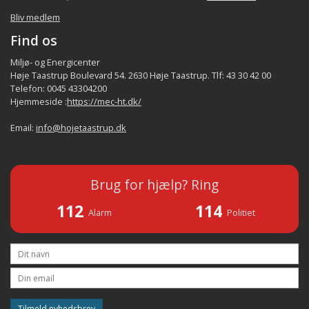
Bliv medlem
Find os
Miljø- og Energicenter
Høje Taastrup Boulevard 54. 2630 Høje Taastrup. Tlf: 43 30 42 00
Telefon: 0045 43304200
Hjemmeside :
https://mec-ht.dk/
Email:
info@hojetaastrup.dk
Brug for hjælp? Ring
112
114
Alarm
Politiet
Tilmeld nyhedsbrev