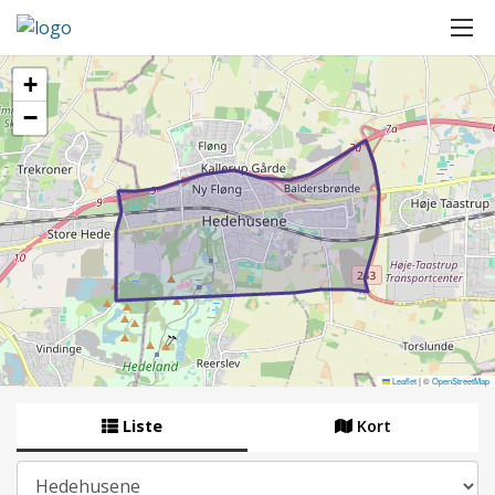
+
−
Leaflet
|
©
OpenStreetMap
Liste
Kort
By