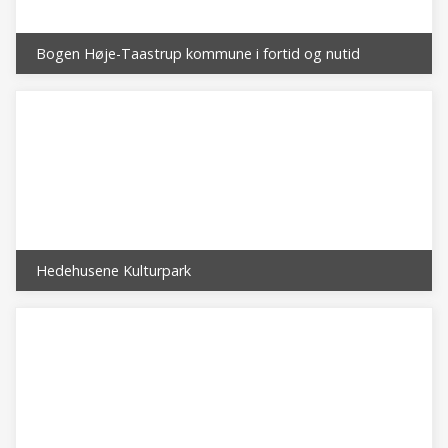
Bogen Høje-Taastrup kommune i fortid og nutid
Hedehusene Kulturpark