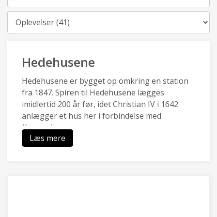
Kategori
Hedehusene
Hedehusene er bygget op omkring en station
fra 1847. Spiren til Hedehusene lægges
imidlertid 200 år før, idet Christian IV i 1642
anlægger et hus her i forbindelse med
Kongevejen.
Læs mere
Hedehusene en af de ældste stations- og
industribyer i landet og har en særlig identitet,
da de kulturhistoriske træk af
boligbebyggelser, industri- og
håndværksbygninger, landsbysamfund,
gadeforløb og grusgrav er bevaret.
Hedehusene er omgivet af landbrugsarealer og