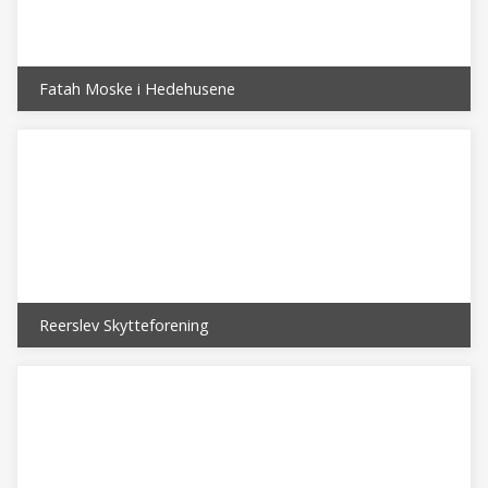
Fatah Moske i Hedehusene
Reerslev Skytteforening