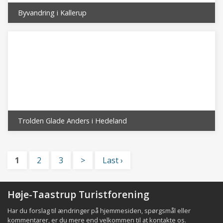
Byvandring i Kallerup
Trolden Glade Anders i Hedeland
1
2
3
>
Last ›
Høje-Taastrup Turistforening
Har du forslag til ændringer på hjemmesiden, spørgsmål eller
kommentarer, er du mere end velkommen til at
kontakte os
.