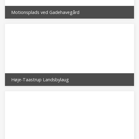
Motionsplads ved Gadehavegård
Høje-Taastrup Landsbylaug