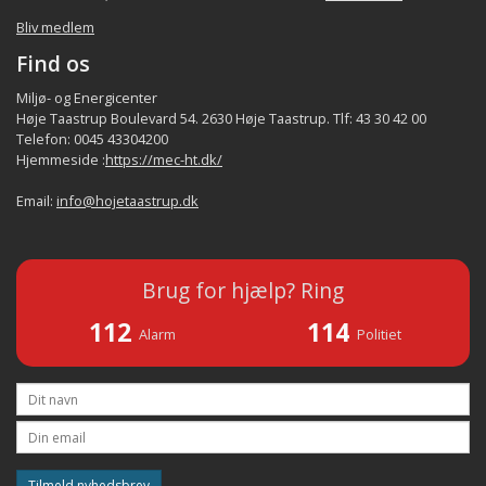
Bliv medlem
Find os
Miljø- og Energicenter
Høje Taastrup Boulevard 54. 2630 Høje Taastrup. Tlf: 43 30 42 00
Telefon: 0045 43304200
Hjemmeside :
https://mec-ht.dk/
Email:
info@hojetaastrup.dk
Brug for hjælp? Ring
112
114
Alarm
Politiet
Tilmeld nyhedsbrev