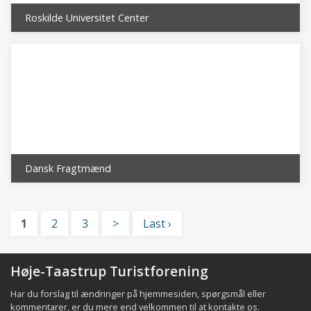
Roskilde Universitet Center
Dansk Fragtmænd
1
2
3
>
Last ›
Høje-Taastrup Turistforening
Har du forslag til ændringer på hjemmesiden, spørgsmål eller
kommentarer, er du mere end velkommen til at
kontakte os
.