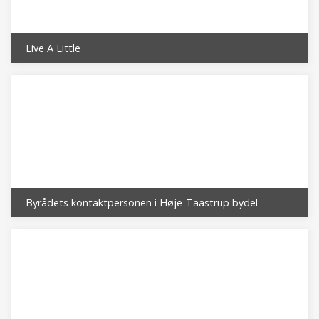
Live A Little
Byrådets kontaktpersonen i Høje-Taastrup bydel