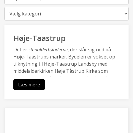
Kategori
Høje-Taastrup
Det er
stenalderbønderne
, der slår sig ned på
Høje-Taastrups marker. Bydelen er vokset op i
tilknytning til Høje-Taastrup Landsby med
middelalderkirken Høje Tåstrup Kirke som
centrum, og mod vest sammenvokset med
Læs mere
Kraghave landsby.
Den nye by Høje-Taastrup blev udviklet med
City2 i 70.rne og omkring den nye station i i
80.rne, og er i dag en pulserende forstad med
en blanding af moderne boliger, et rigt lokalt
erhvervsliv med Transportcenter og DBUs
Campus og grønne områder ved Hakkemosen.