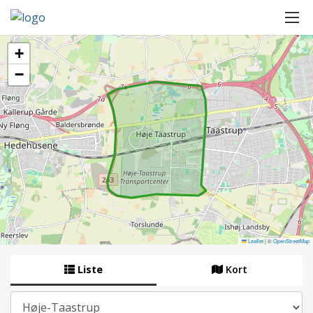
+
−
Leaflet
|
©
OpenStreetMap
Liste
Kort
By