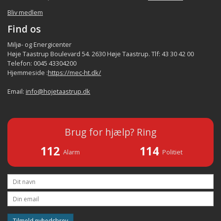
Bliv medlem
Find os
Miljø- og Energicenter
Høje Taastrup Boulevard 54. 2630 Høje Taastrup. Tlf: 43 30 42 00
Telefon: 0045 43304200
Hjemmeside :
https://mec-ht.dk/
Email:
info@hojetaastrup.dk
Brug for hjælp? Ring
112
114
Alarm
Politiet
Tilmeld nyhedsbrev