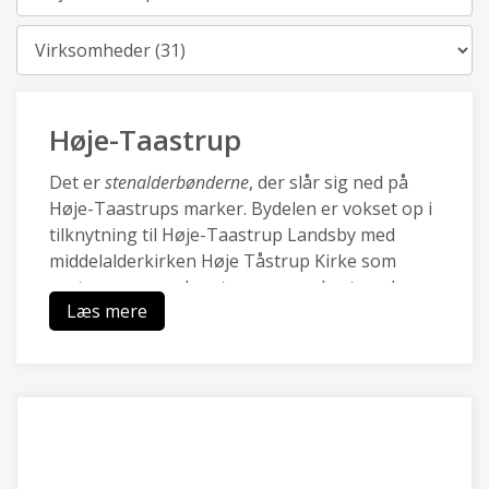
Kategori
Høje-Taastrup
Det er
stenalderbønderne
, der slår sig ned på
Høje-Taastrups marker. Bydelen er vokset op i
tilknytning til Høje-Taastrup Landsby med
middelalderkirken Høje Tåstrup Kirke som
centrum, og mod vest sammenvokset med
Læs mere
Kraghave landsby.
Den nye by Høje-Taastrup blev udviklet med
City2 i 70.rne og omkring den nye station i i
80.rne, og er i dag en pulserende forstad med
en blanding af moderne boliger, et rigt lokalt
erhvervsliv med Transportcenter og DBUs
Campus og grønne områder ved Hakkemosen.