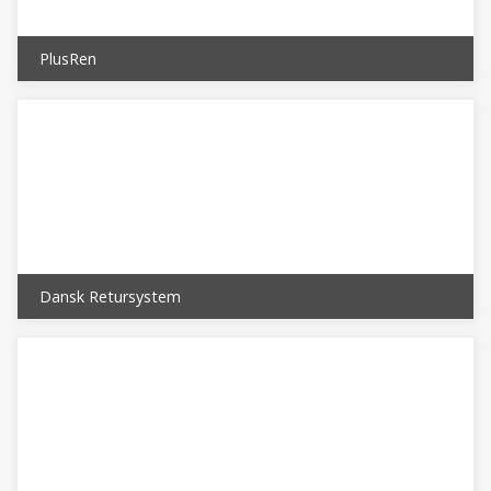
PlusRen
Dansk Retursystem