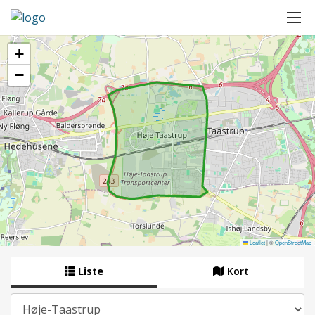
+
−
Leaflet
|
©
OpenStreetMap
Liste
Kort
By