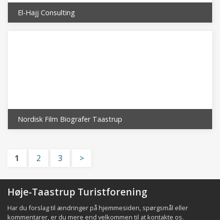
El-Hajj Consulting
Nordisk Film Biografer Taastrup
1
2
3
>
Høje-Taastrup Turistforening
Har du forslag til ændringer på hjemmesiden, spørgsmål eller
kommentarer, er du mere end velkommen til at
kontakte os
.