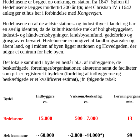
Hedehusene er bygget op omkring en station fra 1847. Spiren til
Hedehusene lægges imidlertid 200 år før, idet Christian IV i 1642
anlægger et hus her i forbindelse med
Kongevejen.
Hedehusene en af de ældste stations- og industribyer i landet og har
en særlig identitet, da de kulturhistoriske træk af boligbebyggelser,
industri- og håndværksbygninger, landsbysamfund, gadeforløb og
grusgrav er bevaret. Hedehusene er omgivet af landbrugsarealer og
åbent land, og i midten af byen ligger stationen og Hovedgaden, der
udgør et centrum for hele byen.
Det lokale samfund i bydelen består bl.a. af indbyggerne, de
beskæftigede, foreninger/organisationer, aktørerne samt de faciliteter
som p.t. er registreret i bydelen (fordeling af indbyggerne og
beskæftigede er et kvalificeret estimat), jfr. følgende tabel:
Indbyggere
Virksom./beskæftig.
Forening/organi
Bydel
ca.
ca.
min.
15.000
500 - 7.000
13
Hedehusene
~ 60.000
~2.800-~44.000*)
99
Hele kommune