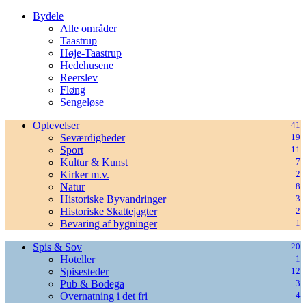
−
Bydele
Alle områder
Taastrup
Høje-Taastrup
Hedehusene
Reerslev
Fløng
Sengeløse
Oplevelser
41
Seværdigheder
19
Sport
11
Kultur & Kunst
7
Kirker m.v.
2
Natur
8
Historiske Byvandringer
3
Historiske Skattejagter
2
Bevaring af bygninger
1
Spis & Sov
20
Hoteller
1
Spisesteder
12
Pub & Bodega
3
Overnatning i det fri
4