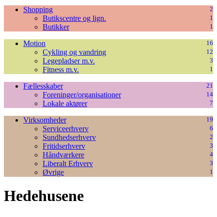
Shopping
2
Butikscentre og lign.
1
Butikker
1
Motion
16
Cykling og vandring
12
Legepladser m.v.
3
Fitness m.v.
1
Fællesskaber
21
Foreninger/organisationer
14
Lokale aktører
7
Virksomheder
19
Serviceerhverv
6
Sundhedserhverv
2
Fritidserhverv
3
Håndværkere
4
Liberalt Erhverv
3
Øvrige
1
Hedehusene