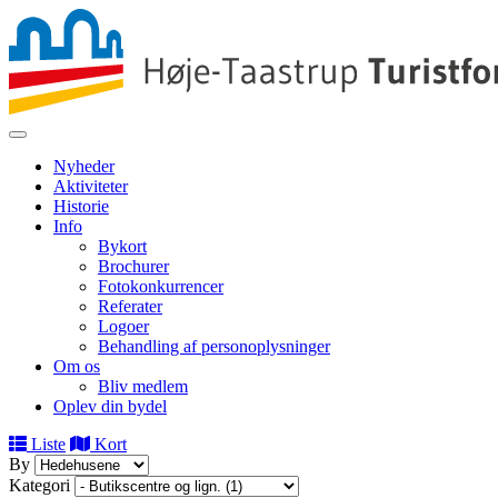
Nyheder
Aktiviteter
Historie
Info
Bykort
Brochurer
Fotokonkurrencer
Referater
Logoer
Behandling af personoplysninger
Om os
Bliv medlem
Oplev din bydel
Leaflet
|
©
OpenStreetMap
Liste
Kort
+
By
Kategori