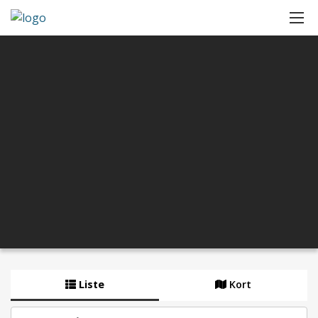
Liste
Kort
By