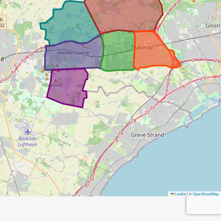
Leaflet
|
©
OpenStreetMap