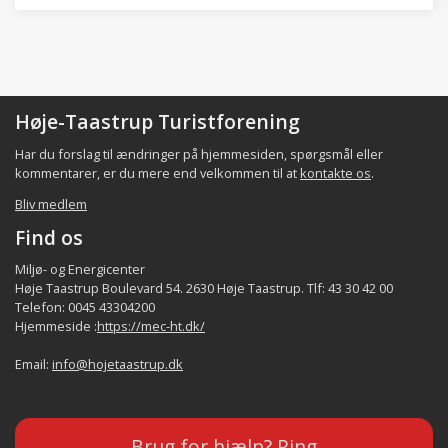
Høje-Taastrup Turistforening
Har du forslag til ændringer på hjemmesiden, spørgsmål eller
kommentarer, er du mere end velkommen til at
kontakte os
.
Bliv medlem
Find os
Miljø- og Energicenter
Høje Taastrup Boulevard 54. 2630 Høje Taastrup. Tlf: 43 30 42 00
Telefon: 0045 43304200
Hjemmeside :
https://mec-ht.dk/
Email:
info@hojetaastrup.dk
Brug for hjælp? Ring