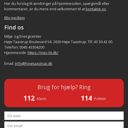
Har du forslag til ændringer på hjemmesiden, spørgsmål eller
kommentarer, er du mere end velkommen til at
kontakte os
.
Bliv medlem
Find os
Miljø- og Energicenter
Høje Taastrup Boulevard 54. 2630 Høje Taastrup. Tlf: 43 30 42 00
Telefon: 0045 43304200
Hjemmeside :
https://mec-ht.dk/
Email:
info@hojetaastrup.dk
Brug for hjælp? Ring
112
114
Alarm
Politiet