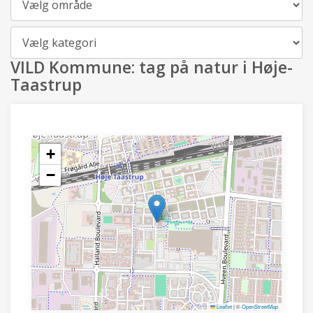
Kategori
VILD Kommune: tag på natur i Høje-
Taastrup
+
−
Leaflet
|
©
OpenStreetMap