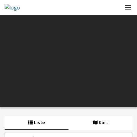
Liste
Kort
By