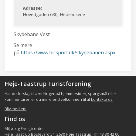
Adresse:
Hovedgaden 630, Hedehusene
Skydebane Vest
Se mere
på
https://www.hicsport.dk/skydebanen.aspx
Høje-Taastrup Turistforening
Har du forslag til ændringer på hjemmesiden, spørgsmål eller
kommentarer, er du mere end velkommen til at
kontakte os
.
Bliv medlem
Find os
Miljø- og Energicenter
Høje Taastrup Boulevard 54. 2630 Høje Taastrup. Tlf: 43 30 42 00