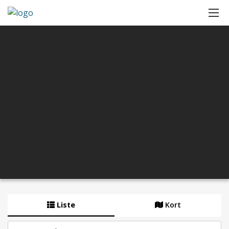
Liste
Kort
By