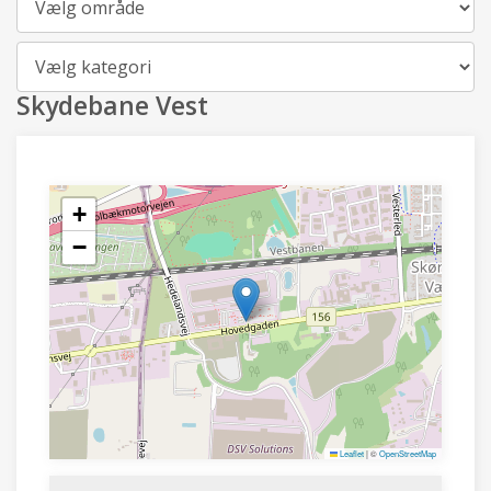
Kategori
Skydebane Vest
+
−
Leaflet
|
©
OpenStreetMap