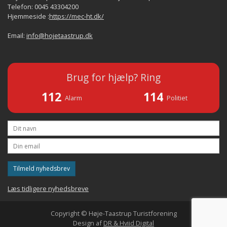
Telefon: 0045 43304200
Hjemmeside :
https://mec-ht.dk/
Email:
info@hojetaastrup.dk
Brug for hjælp? Ring
112
114
Alarm
Politiet
Tilmeld nyhedsbrev
Læs tidligere nyhedsbreve
Copyright © Høje-Taastrup Turistforening
Design af
DR & Hviid Digital