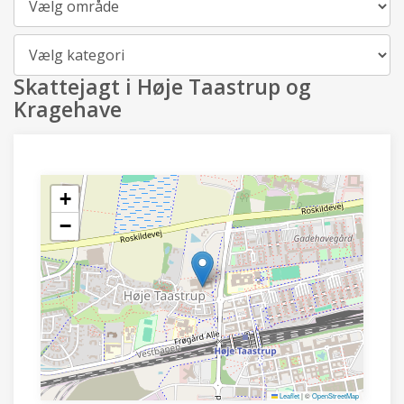
Kategori
Skattejagt i Høje Taastrup og
Kragehave
+
−
Leaflet
|
©
OpenStreetMap