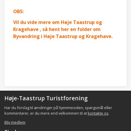
OBS:
Vil du vide mere om Høje Taastrup og
Kragehave , så hent her en folder om
Byvandring i Høje Taastrup og Kragehave.
Høje-Taastrup Turistforening
Har du forslag til ændringer på hjemmesiden, spørgsmål eller
kommentarer, er du mere end velkommen til at
kontakte os
.
Bliv medlem