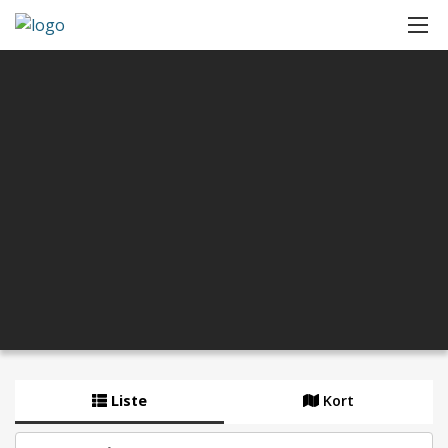
Liste
Kort
By