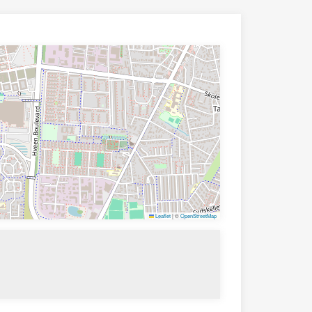
Leaflet
|
©
OpenStreetMap