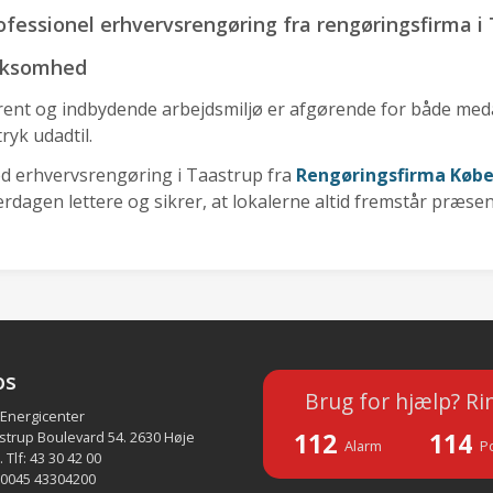
ofessionel erhvervsrengøring fra rengøringsfirma i
rksomhed
 rent og indbydende arbejdsmiljø er afgørende for både med
ryk udadtil.
d erhvervsrengøring i Taastrup fra
Rengøringsfirma Køb
rdagen lettere og sikrer, at lokalerne altid fremstår præse
os
Brug for hjælp? Ri
 Energicenter
112
114
strup Boulevard 54. 2630 Høje
Alarm
Po
 Tlf: 43 30 42 00
 0045 43304200