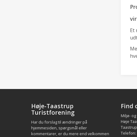
Pr
vi
Et
udt
Me
hve
Høje-Taastrup
Find 
Turistforening
Miljø- og
Høje Taa
Har du forslag til ændringer på
Taastrup.
hjemmesiden, spørgsmål eller
Telefon:
kommentarer, er du mere end velkommen