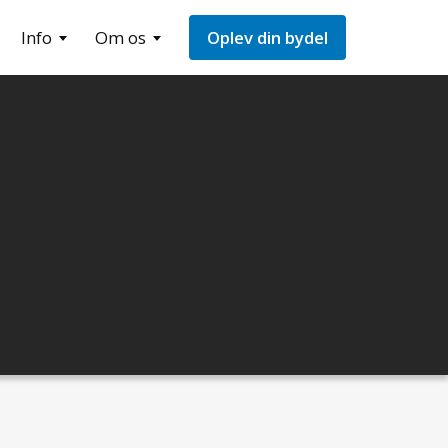
Info
Om os
Oplev din bydel