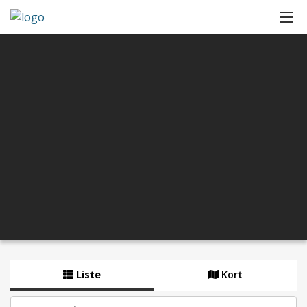
Liste
Kort
By