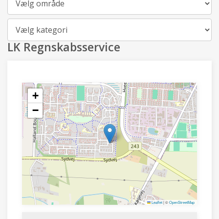
Kategori
LK Regnskabsservice
+
−
Leaflet
|
©
OpenStreetMap