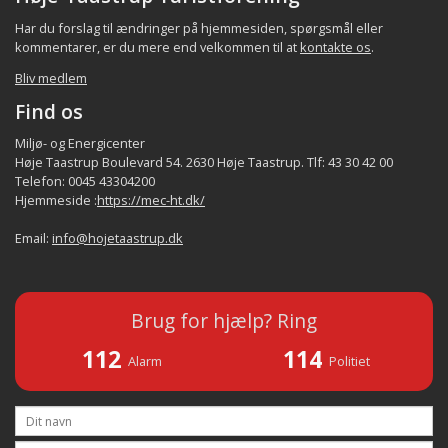
Har du forslag til ændringer på hjemmesiden, spørgsmål eller
kommentarer, er du mere end velkommen til at
kontakte os
.
Bliv medlem
Find os
Miljø- og Energicenter
Høje Taastrup Boulevard 54. 2630 Høje Taastrup. Tlf: 43 30 42 00
Telefon: 0045 43304200
Hjemmeside :
https://mec-ht.dk/
Email:
info@hojetaastrup.dk
Brug for hjælp? Ring
112
114
Alarm
Politiet