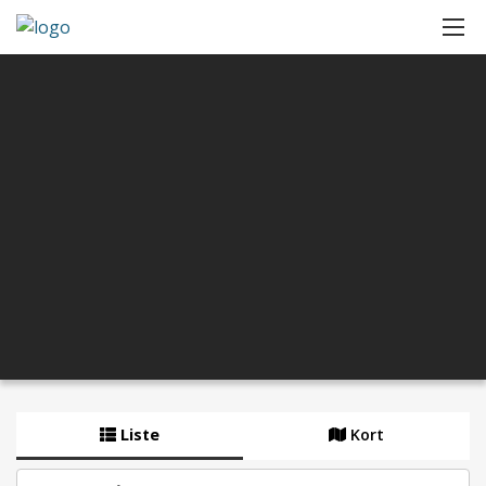
Liste
Kort
By