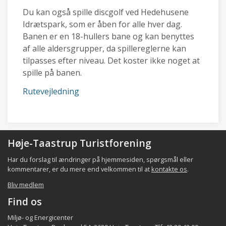
Du kan også spille discgolf ved Hedehusene
Idrætspark, som er åben for alle hver dag.
Banen er en 18-hullers bane og kan benyttes
af alle aldersgrupper, da spillereglerne kan
tilpasses efter niveau. Det koster ikke noget at
spille på banen.
Rutevejledning
Høje-Taastrup Turistforening
Har du forslag til ændringer på hjemmesiden, spørgsmål eller
kommentarer, er du mere end velkommen til at
kontakte os
.
Bliv medlem
Find os
Miljø- og Energicenter