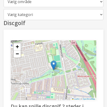
Kategori
Discgolf
+
−
Leaflet
|
©
OpenStreetMap
Du kan spille discgolf 2 steder i