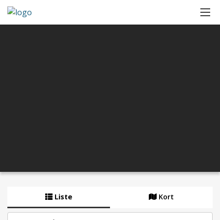
Liste
Kort
By