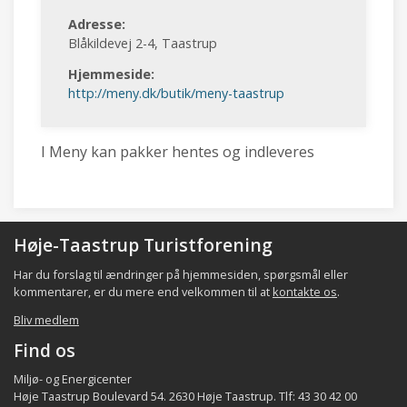
Adresse:
Blåkildevej 2-4, Taastrup
Hjemmeside:
http://meny.dk/butik/meny-taastrup
I Meny kan pakker hentes og indleveres
Høje-Taastrup Turistforening
Har du forslag til ændringer på hjemmesiden, spørgsmål eller
kommentarer, er du mere end velkommen til at
kontakte os
.
Bliv medlem
Find os
Miljø- og Energicenter
Høje Taastrup Boulevard 54. 2630 Høje Taastrup. Tlf: 43 30 42 00