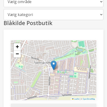
Kategori
Blåkilde Postbutik
+
−
Leaflet
|
©
OpenStreetMap