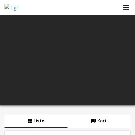
Liste
Kort
By