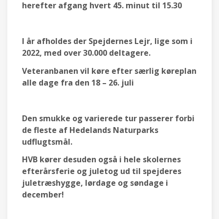
herefter afgang hvert 45. minut til 15.30
I år afholdes der Spejdernes Lejr, lige som i
2022, med over 30.000 deltagere.
Veteranbanen vil køre efter særlig køreplan
alle dage fra den 18 – 26. juli
Den smukke og varierede tur passerer forbi
de fleste af Hedelands Naturparks
udflugtsmål.
HVB kører desuden også i hele skolernes
efterårsferie og juletog ud til spejderes
juletræshygge, lørdage og søndage i
december!