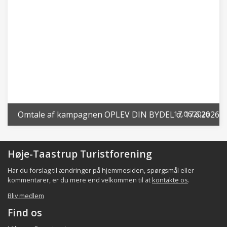
Omtale af kampagnen OPLEV DIN BYDEL d. 17.6.2026
17.06.2026
Høje-Taastrup Turistforening
Har du forslag til ændringer på hjemmesiden, spørgsmål eller
kommentarer, er du mere end velkommen til at
kontakte os
.
Bliv medlem
Find os