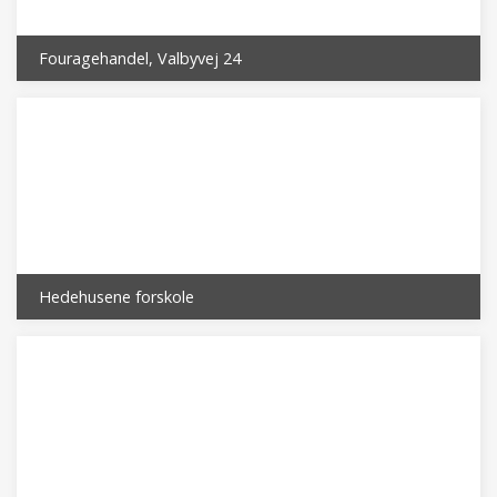
Fouragehandel, Valbyvej 24
Hedehusene forskole