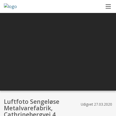
Luftfoto Sengeløse
Udigvet
27.03.2020
Metalvarefabrik,
Cathrinebergvej 4