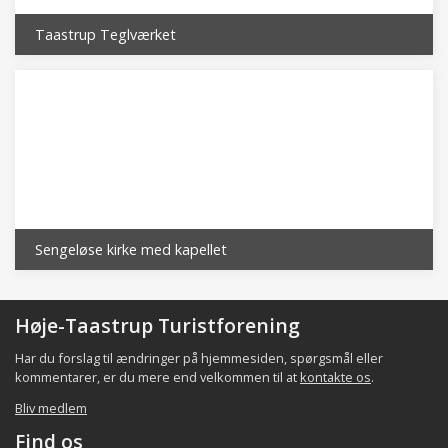
Taastrup Teglværket
Sengeløse kirke med kapellet
Høje-Taastrup Turistforening
Har du forslag til ændringer på hjemmesiden, spørgsmål eller
kommentarer, er du mere end velkommen til at
kontakte os
.
Bliv medlem
Find os