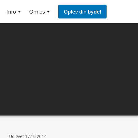
Info
Om os
Oplev din bydel
Udigvet
17.10.2014