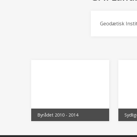
Geodætisk Insti
Byrådet 2010 - 2014
Sydlig