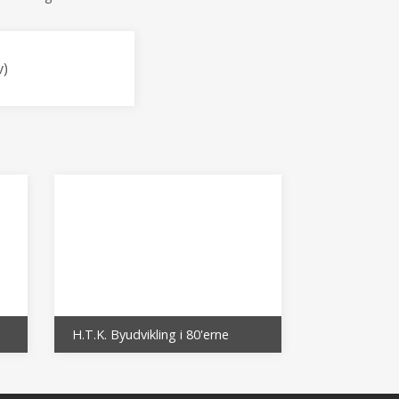
v)
H.T.K. Byudvikling i 80'erne