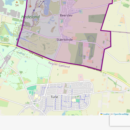
Leaflet
|
©
OpenStreetMap