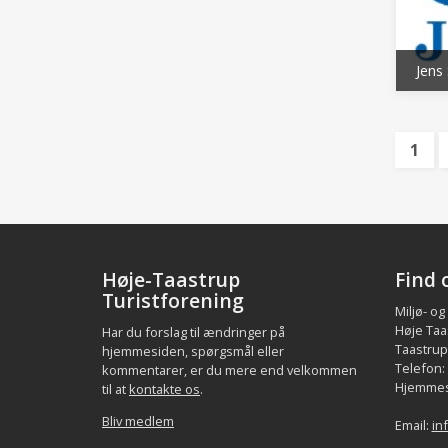
Jens
1
Høje-Taastrup
Find 
Turistforening
Miljø- og
Høje Taa
Har du forslag til ændringer på
Taastrup.
hjemmesiden, spørgsmål eller
Telefon:
kommentarer, er du mere end velkommen
Hjemmes
til at
kontakte os
.
Bliv medlem
Email:
in