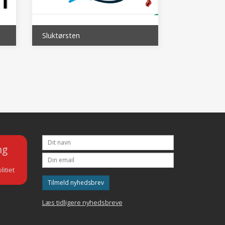
Sluktørsten
ng
litiet
Tilmeld nyhedsbrev
Læs tidligere nyhedsbreve