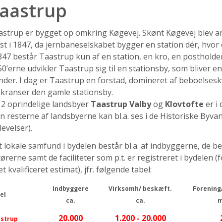
aastrup
strup er bygget op omkring Køgevej. Skønt Køgevej blev anl
st i 1847, da jernbaneselskabet bygger en station dér, hvo
847 består Taastrup kun af en station, en kro, en postholder
0’erne udvikler Taastrup sig til en stationsby, som bliver e
der. I dag er Taastrup en forstad, domineret af beboelses
kranser den gamle stationsby.
 2 oprindelige landsbyer
Taastrup Valby
og
Klovtofte
er i
 resterne af landsbyerne kan bl.a. ses i de Historiske Byvan
evelser).
 lokale samfund i bydelen består bl.a. af indbyggerne, de b
ørerne samt de faciliteter som p.t. er registreret i bydelen
et kvalificeret estimat), jfr. følgende tabel:
Indbyggere
Virksomh/ beskæft.
Forening
el
ca.
ca.
m
20.000
1.200 - 20.000
strup