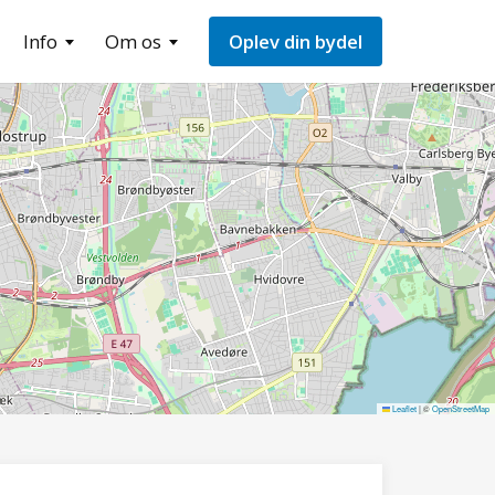
Info
Om os
Oplev din bydel
Leaflet
|
©
OpenStreetMap