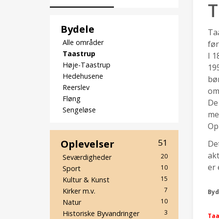
T
Bydele
Taa
Alle områder
før
Taastrup
I 1
Høje-Taastrup
195
Hedehusene
bøn
Reerslev
om
Fløng
De
Sengeløse
men
Opl
Oplevelser
51
Det
akt
20
Seværdigheder
er 
10
Sport
15
Kultur & Kunst
7
Kirker m.v.
Byd
10
Natur
3
Historiske Byvandringer
Taa