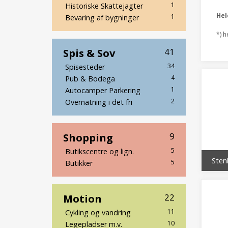
1
Historiske Skattejagter
He
1
Bevaring af bygninger
*) h
Spis & Sov
41
34
Spisesteder
4
Pub & Bodega
1
Autocamper Parkering
2
Overnatning i det fri
Shopping
9
5
Butikscentre og lign.
Sten
5
Butikker
Motion
22
11
Cykling og vandring
10
Legepladser m.v.