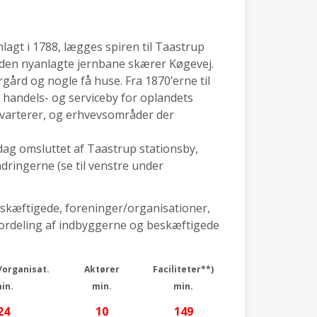
agt i 1788, lægges spiren til Taastrup
r den nyanlagte jernbane skærer Køgevej.
gård og nogle få huse. Fra 1870’erne til
n handels- og serviceby for oplandets
kvarterer, og erhvevsområder der
 dag omsluttet af Taastrup stationsby,
dringerne (se til venstre under
eskæftigede, foreninger/organisationer,
 (fordeling af indbyggerne og beskæftigede
/organisat.
Aktører
Faciliteter**)
in.
min.
min.
24
10
149