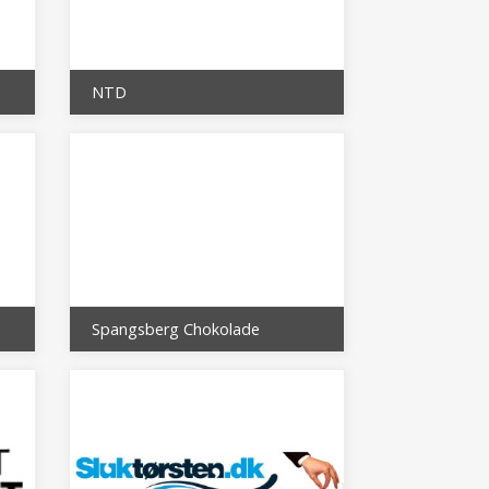
NTD
Spangsberg Chokolade