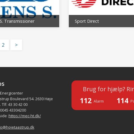
 S. Transmissioner
Sport Direct
2
>
os
Brug for hjælp? Ri
 Energicenter
112
114
strup Boulevard 54. 2630 Høje
Alarm
Po
 Tlf: 43 30 42 00
 0045 43304200
ide :
https://mec-ht.dk/
fo@hojetaastrup.dk