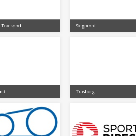
 Transport
Singproof
and
Trasborg