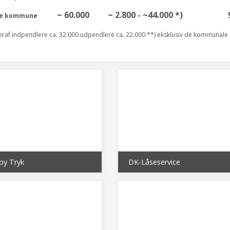
~ 60.000
~ 2.800 - ~44.000 *)
le kommune
eraf indpendlere ca. 32.000 udpendlere ca. 22.000 **) eksklusiv de kommunale i
by Tryk
DK-Låseservice