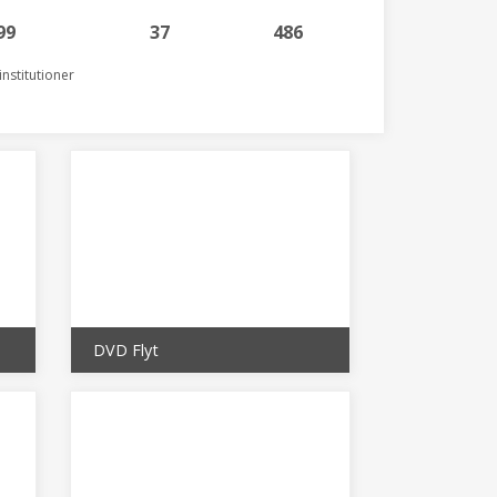
99
37
486
nstitutioner
DVD Flyt