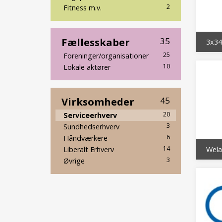
2
Fitness m.v.
Fællesskaber
35
3x34
25
Foreninger/organisationer
10
Lokale aktører
Virksomheder
45
20
Serviceerhverv
3
Sundhedserhverv
6
Håndværkere
14
Liberalt Erhverv
Wel
3
Øvrige