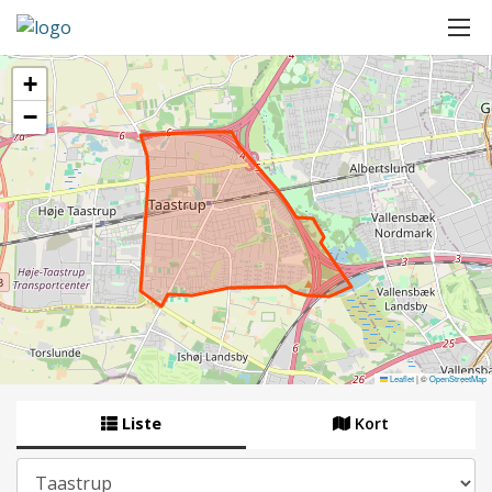
+
−
Leaflet
|
©
OpenStreetMap
Liste
Kort
By