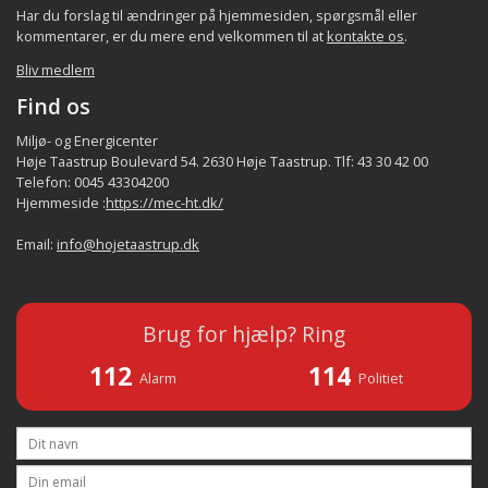
omkranser den gamle stationsby.
Har du forslag til ændringer på hjemmesiden, spørgsmål eller
De 2 oprindelige landsbyer
Taastrup Valby
og
kommentarer, er du mere end velkommen til at
kontakte os
.
Klovtofte
er i dag omsluttet af Taastrup
Bliv medlem
stationsby, men resterne af landsbyerne kan
Find os
bl.a. ses i de Historiske Byvandringerne (se til
venstre under Oplevelser).
Miljø- og Energicenter
Høje Taastrup Boulevard 54. 2630 Høje Taastrup. Tlf: 43 30 42 00
Det lokale samfund i bydelen består bl.a. af
Telefon: 0045 43304200
indbyggerne, de beskæftigede,
Hjemmeside :
https://mec-ht.dk/
foreninger/organisationer, aktørerne samt de
Email:
info@hojetaastrup.dk
faciliteter som p.t. er registreret i bydelen
(fordeling af indbyggerne og beskæftigede er
et kvalificeret estimat), jfr. følgende tabel:
Brug for hjælp? Ring
Virksomh/
Indbyggere
Forening/organisat.
Aktører
Fac
112
114
Bydel
beskæft.
Alarm
Politiet
ca.
min.
min.
ca.
1.200 -
20.000
24
10
Taastrup
20.000