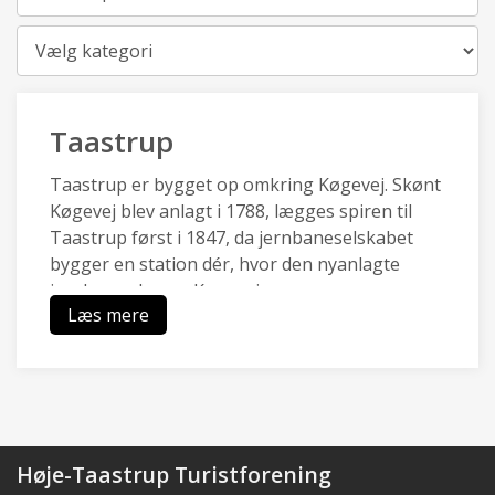
Kategori
Taastrup
Taastrup er bygget op omkring Køgevej. Skønt
Køgevej blev anlagt i 1788, lægges spiren til
Taastrup først i 1847, da jernbaneselskabet
bygger en station dér, hvor den nyanlagte
jernbane skærer Køgevej.
Læs mere
I 1847 består Taastrup kun af en station, en
kro, en postholdergård og nogle få huse. Fra
1870’erne til 1950’erne udvikler Taastrup sig til
en stationsby, som bliver en handels- og
serviceby for oplandets bønder. I dag er
Taastrup en forstad, domineret af
Høje-Taastrup Turistforening
beboelseskvarterer, og erhvevsområder der