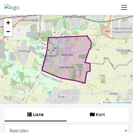
+
−
Leaflet
|
©
OpenStreetMap
Liste
Kort
By