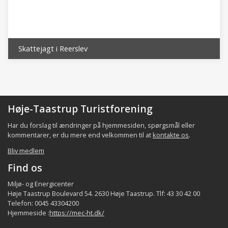
der har været beboet siden oldtiden.
Det lokale samfund i bydelen består bl.a. af
indbyggerne, de beskæftigede,
foreninger/organisationer, aktørerne samt de
Skattejagt i Reerslev
faciliteter som p.t. er registreret i bydelen
(fordeling af indbyggerne og beskæftigede er
et kvalificeret estimat), jfr. følgende tabel:
Høje-Taastrup Turistforening
Indbyggere
Virksomh/ beskæftig.
Foreni
Bydel
Har du forslag til ændringer på hjemmesiden, spørgsmål eller
ca.
ca.
kommentarer, er du mere end velkommen til at
kontakte os
.
1.000
20 - 500
Reerslev
Bliv medlem
~ 60.000
~2.800 -~44.000 *)
Hele kommune
Find os
*) heraf indpendlere ca. 32.000 udpendlere ca.
Miljø- og Energicenter
Høje Taastrup Boulevard 54. 2630 Høje Taastrup. Tlf: 43 30 42 00
22.000 **) eksklusiv de kommunale
Telefon: 0045 43304200
institutioner
Hjemmeside :
https://mec-ht.dk/