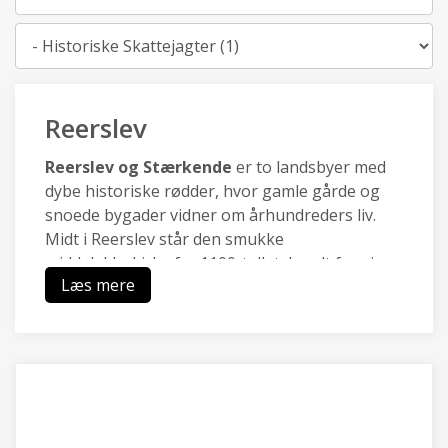
Kategori
Reerslev
Reerslev og Stærkende
er to landsbyer med
dybe historiske rødder, hvor gamle gårde og
snoede bygader vidner om århundreders liv.
Midt i Reerslev står den smukke
middelalderkirke fra 1100-tallet, kendt for sine
Læs mere
velbevarede kalkmalerier skabt af
Isefjordsmesteren. Lige udenfor breder det
naturskønne Hedeland sig med åbne vidder,
stier og rekreative områder, der binder fortid
og nutid sammen i et levende landskab
Mellem landsbyerne er der bronzealderhøj:
med den er vi klar over, at vi befinder os et sted,