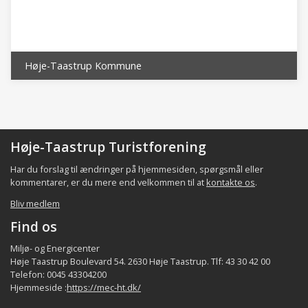
der har været beboet siden oldtiden.
Det lokale samfund i bydelen består bl.a. af
indbyggerne, de beskæftigede,
foreninger/organisationer, aktørerne samt de
Høje-Taastrup Kommune
faciliteter som p.t. er registreret i bydelen
(fordeling af indbyggerne og beskæftigede er
et kvalificeret estimat), jfr. følgende tabel:
Høje-Taastrup Turistforening
Indbyggere
Virksomh/ beskæftig.
Foreni
Bydel
Har du forslag til ændringer på hjemmesiden, spørgsmål eller
ca.
ca.
kommentarer, er du mere end velkommen til at
kontakte os
.
1.000
20 - 500
Reerslev
Bliv medlem
~ 60.000
~2.800 -~44.000 *)
Hele kommune
Find os
*) heraf indpendlere ca. 32.000 udpendlere ca.
Miljø- og Energicenter
Høje Taastrup Boulevard 54. 2630 Høje Taastrup. Tlf: 43 30 42 00
22.000 **) eksklusiv de kommunale
Telefon: 0045 43304200
institutioner
Hjemmeside :
https://mec-ht.dk/