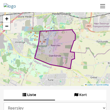
+
−
Leaflet
|
©
OpenStreetMap
Liste
Kort
By