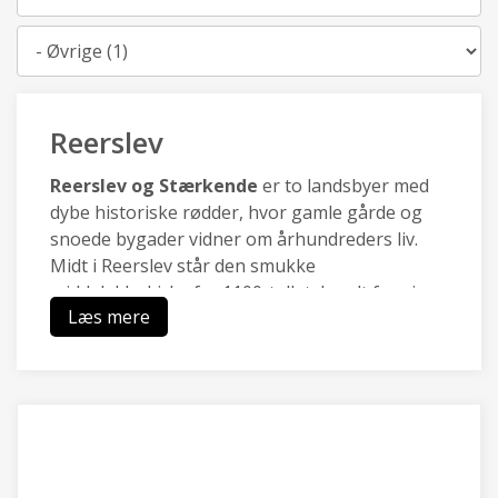
Kategori
Reerslev
Reerslev og Stærkende
er to landsbyer med
dybe historiske rødder, hvor gamle gårde og
snoede bygader vidner om århundreders liv.
Midt i Reerslev står den smukke
middelalderkirke fra 1100-tallet, kendt for sine
Læs mere
velbevarede kalkmalerier skabt af
Isefjordsmesteren. Lige udenfor breder det
naturskønne Hedeland sig med åbne vidder,
stier og rekreative områder, der binder fortid
og nutid sammen i et levende landskab
Mellem landsbyerne er der bronzealderhøj:
med den er vi klar over, at vi befinder os et sted,