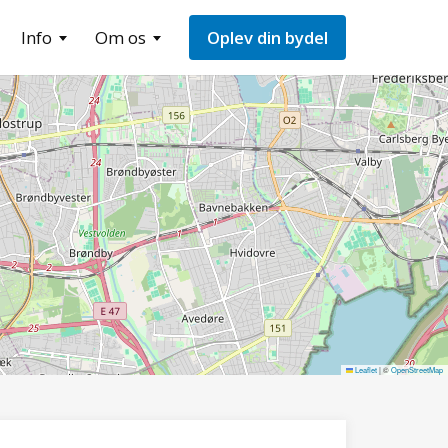
Info
Om os
Oplev din bydel
Leaflet
|
©
OpenStreetMap