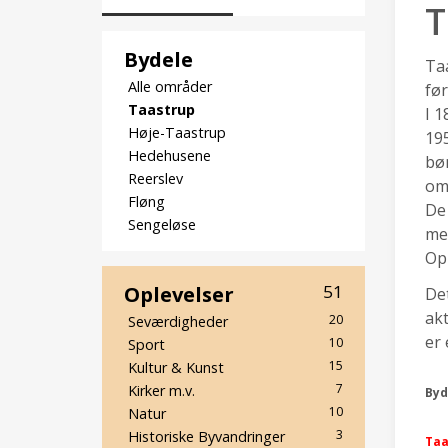
T
Bydele
Taa
Alle områder
før
Taastrup
I 1
Høje-Taastrup
195
Hedehusene
bøn
Reerslev
om
Fløng
De
Sengeløse
men
Opl
Oplevelser
51
Det
akt
20
Seværdigheder
er 
10
Sport
15
Kultur & Kunst
7
Kirker m.v.
Byd
10
Natur
3
Historiske Byvandringer
Taa