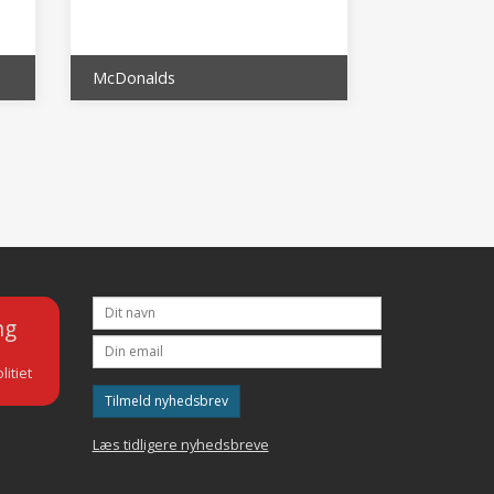
McDonalds
ng
litiet
Tilmeld nyhedsbrev
Læs tidligere nyhedsbreve