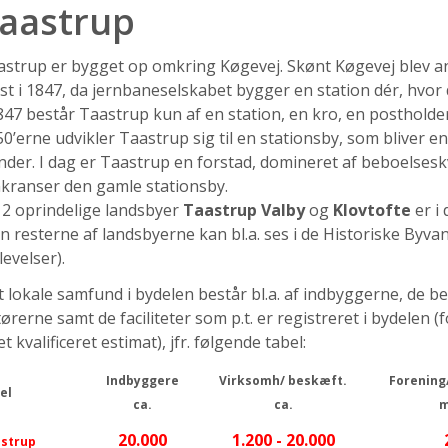
aastrup
strup er bygget op omkring Køgevej. Skønt Køgevej blev anl
st i 1847, da jernbaneselskabet bygger en station dér, hvo
847 består Taastrup kun af en station, en kro, en postholder
0’erne udvikler Taastrup sig til en stationsby, som bliver e
der. I dag er Taastrup en forstad, domineret af beboelses
kranser den gamle stationsby.
 2 oprindelige landsbyer
Taastrup Valby
og
Klovtofte
er i
 resterne af landsbyerne kan bl.a. ses i de Historiske Byvan
evelser).
 lokale samfund i bydelen består bl.a. af indbyggerne, de b
ørerne samt de faciliteter som p.t. er registreret i bydelen
et kvalificeret estimat), jfr. følgende tabel:
Indbyggere
Virksomh/ beskæft.
Forening
el
ca.
ca.
m
20.000
1.200 - 20.000
strup