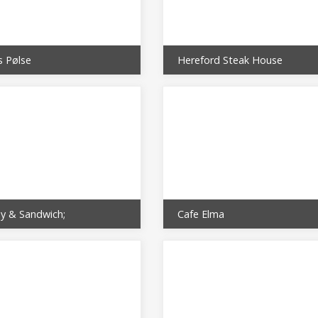
s Pølse
Hereford Steak House
py & Sandwich;
Cafe Elma