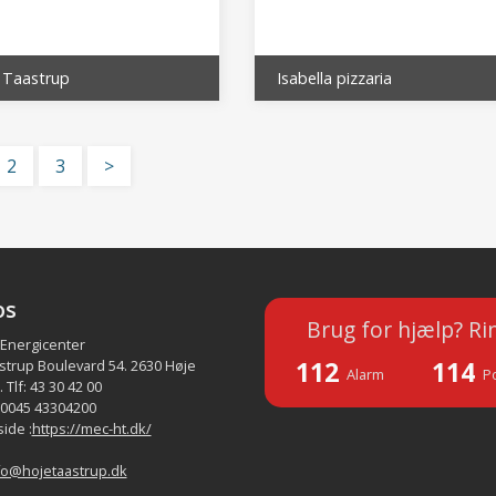
 Taastrup
Isabella pizzaria
2
3
>
os
Brug for hjælp? Ri
 Energicenter
112
114
strup Boulevard 54. 2630 Høje
Alarm
Po
 Tlf: 43 30 42 00
 0045 43304200
ide :
https://mec-ht.dk/
fo@hojetaastrup.dk