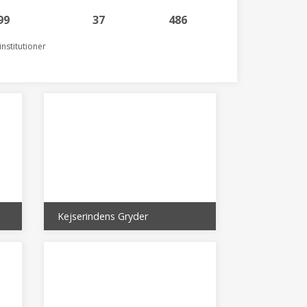
99
37
486
nstitutioner
Kejserindens Gryder