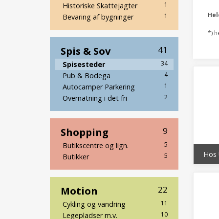
1
Historiske Skattejagter
He
1
Bevaring af bygninger
*) h
Spis & Sov
41
34
Spisesteder
4
Pub & Bodega
1
Autocamper Parkering
2
Overnatning i det fri
Shopping
9
5
Butikscentre og lign.
Hos 
5
Butikker
Motion
22
11
Cykling og vandring
10
Legepladser m.v.