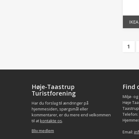
IKEA
1
Høje-Taastrup
Find 
Turistforening
Miljø- og
Høje Taa
Har du forslag til ændringer på
Taastrup.
hjemmesiden, spørgsmål eller
Telefon:
kommentarer, er du mere end velkommen
Hjemmes
til at
kontakte os
.
Bliv medlem
Email:
in