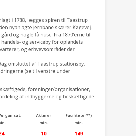
agt i 1788, lægges spiren til Taastrup
r den nyanlagte jernbane skærer Køgevej.
gård og nogle få huse. Fra 1870’erne til
n handels- og serviceby for oplandets
kvarterer, og erhvevsområder der
 dag omsluttet af Taastrup stationsby,
dringerne (se til venstre under
eskæftigede, foreninger/organisationer,
 (fordeling af indbyggerne og beskæftigede
/organisat.
Aktører
Faciliteter**)
in.
min.
min.
24
10
149