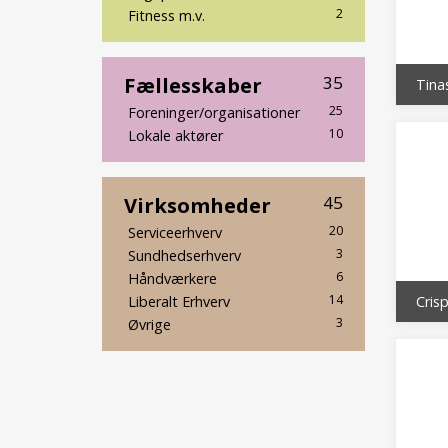
2
Fitness m.v.
Fællesskaber
35
Tina
25
Foreninger/organisationer
10
Lokale aktører
Virksomheder
45
20
Serviceerhverv
3
Sundhedserhverv
6
Håndværkere
14
Liberalt Erhverv
Cris
3
Øvrige