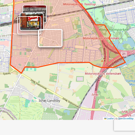
Leaflet
|
©
OpenStreetMap