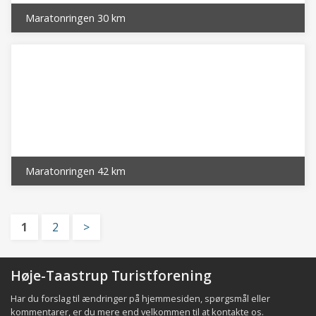
Maratonringen 30 km
Maratonringen 42 km
1
2
>
Høje-Taastrup Turistforening
Har du forslag til ændringer på hjemmesiden, spørgsmål eller
kommentarer, er du mere end velkommen til at
kontakte os
.