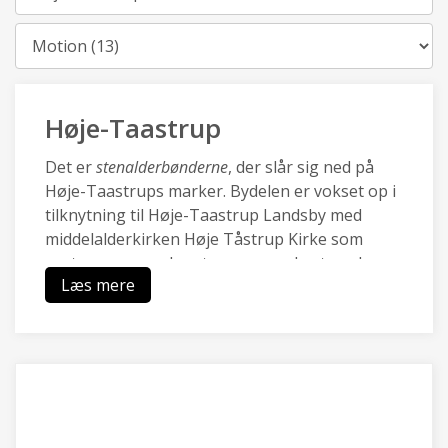
Kategori
Høje-Taastrup
Det er
stenalderbønderne
, der slår sig ned på
Høje-Taastrups marker. Bydelen er vokset op i
tilknytning til Høje-Taastrup Landsby med
middelalderkirken Høje Tåstrup Kirke som
centrum, og mod vest sammenvokset med
Læs mere
Kraghave landsby.
Den nye by Høje-Taastrup blev udviklet med
City2 i 70.rne og omkring den nye station i i
80.rne, og er i dag en pulserende forstad med
en blanding af moderne boliger, et rigt lokalt
erhvervsliv med Transportcenter og DBUs
Campus og grønne områder ved Hakkemosen.