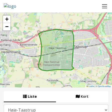
+
−
Leaflet
|
©
OpenStreetMap
Liste
Kort
By