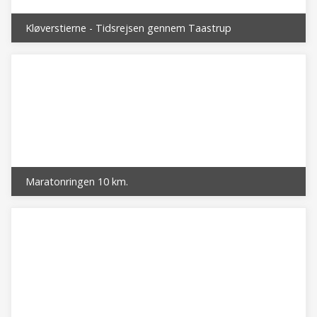
Kløverstierne - Tidsrejsen gennem Taastrup
Maratonringen 10 km.