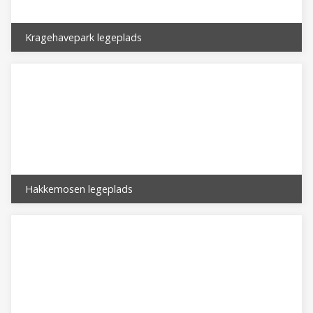
Kragehavepark legeplads
Hakkemosen legeplads