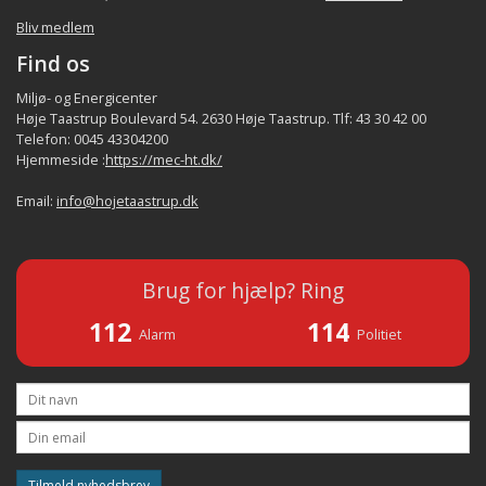
Bliv medlem
Find os
Miljø- og Energicenter
Høje Taastrup Boulevard 54. 2630 Høje Taastrup. Tlf: 43 30 42 00
Telefon: 0045 43304200
Hjemmeside :
https://mec-ht.dk/
Email:
info@hojetaastrup.dk
Brug for hjælp? Ring
112
114
Alarm
Politiet
Tilmeld nyhedsbrev