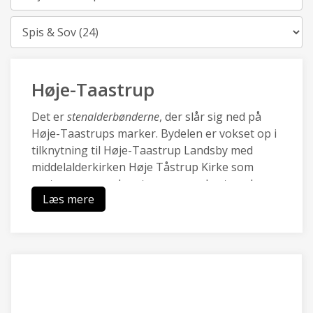
Kategori
Høje-Taastrup
Det er
stenalderbønderne
, der slår sig ned på
Høje-Taastrups marker. Bydelen er vokset op i
tilknytning til Høje-Taastrup Landsby med
middelalderkirken Høje Tåstrup Kirke som
centrum, og mod vest sammenvokset med
Læs mere
Kraghave landsby.
Den nye by Høje-Taastrup blev udviklet med
City2 i 70.rne og omkring den nye station i i
80.rne, og er i dag en pulserende forstad med
en blanding af moderne boliger, et rigt lokalt
erhvervsliv med Transportcenter og DBUs
Campus og grønne områder ved Hakkemosen.