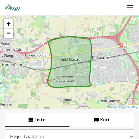
+
−
Leaflet
|
©
OpenStreetMap
Liste
Kort
By