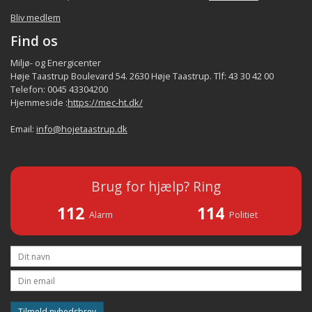
Bliv medlem
Find os
Miljø- og Energicenter
Høje Taastrup Boulevard 54. 2630 Høje Taastrup. Tlf: 43 30 42 00
Telefon: 0045 43304200
Hjemmeside :
https://mec-ht.dk/
Email:
info@hojetaastrup.dk
Brug for hjælp? Ring
112
114
Alarm
Politiet
Tilmeld nyhedsbrev