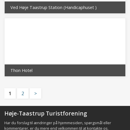
Ved Høje Taastrup Station (Handicaphuset )
Thon Hotel
1
2
>
Høje-Taastrup Turistforening
Har du forslag til ændringer på hjemmesiden, spørgsmål eller
kommentarer, er du mere end velkommen til at
kontakte os
.