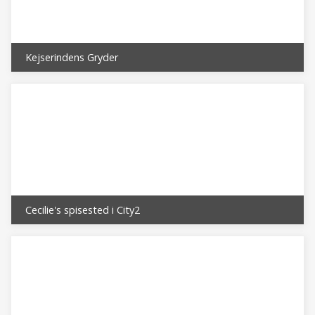
Kejserindens Gryder
Cecilie's spisested i City2