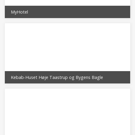
MyHotel
Kebab-Huset Høje Taastrup og Bygens Bagle