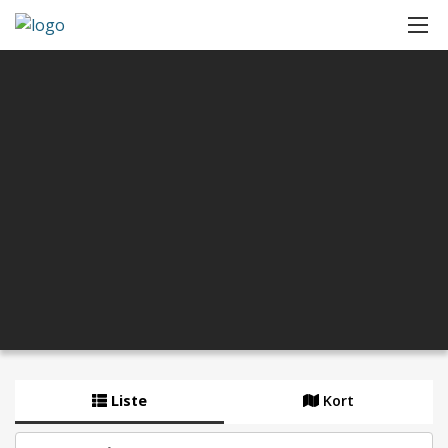
Liste
Kort
By