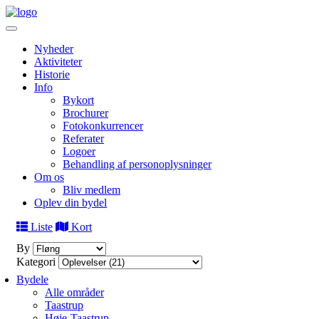
Nyheder
Aktiviteter
Historie
Info
Bykort
Brochurer
Fotokonkurrencer
Referater
Logoer
Behandling af personoplysninger
Om os
Bliv medlem
Oplev din bydel
Liste
Kort
By
Kategori
Bydele
Alle områder
Taastrup
Høje-Taastrup