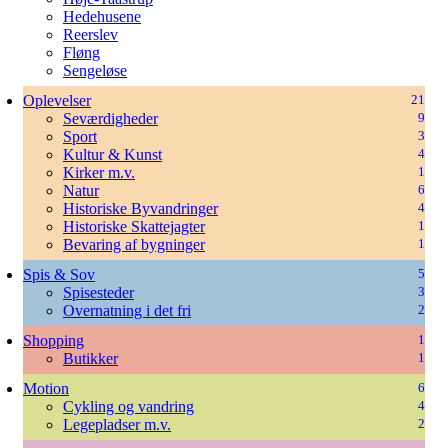
Hedehusene
Reerslev
Fløng
Sengeløse
Oplevelser
21
Seværdigheder
9
Sport
3
Kultur & Kunst
4
Kirker m.v.
1
Natur
6
Historiske Byvandringer
4
Historiske Skattejagter
1
Bevaring af bygninger
1
Spis & Sov
5
Spisesteder
3
Overnatning i det fri
2
Shopping
1
Butikker
1
Motion
6
Cykling og vandring
4
Legepladser m.v.
2